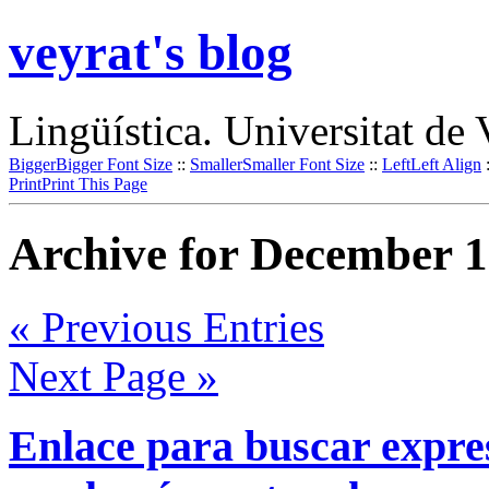
veyrat's blog
Lingüística. Universitat de 
Bigger
Bigger Font Size
::
Smaller
Smaller Font Size
::
Left
Left Align
Print
Print This Page
Archive for December 1
« Previous Entries
Next Page »
Enlace para buscar expres