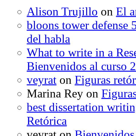
Alison Trujillo
on
El a
bloons tower defense 
del habla
What to write in a Res
Bienvenidos al curso 
veyrat
on
Figuras retór
Marina Rey
on
Figuras
best dissertation writi
Retórica
veyrat
on
Bienvenidos