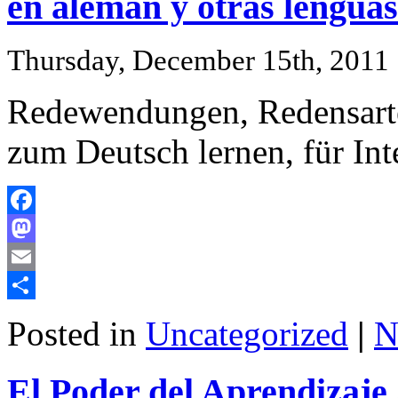
en alemán y otras lenguas
Thursday, December 15th, 2011
Redewendungen, Redensarten
zum Deutsch lernen, für Int
Facebook
Mastodon
Email
Share
Posted in
Uncategorized
|
N
El Poder del Aprendizaje