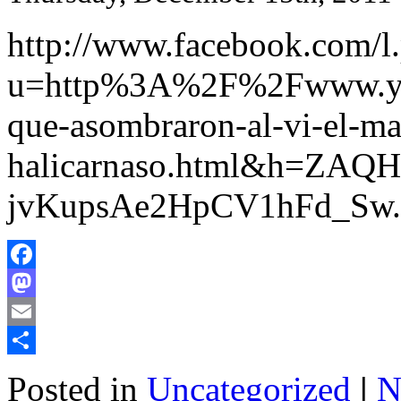
http://www.facebook.com/l
u=http%3A%2F%2Fwww.yam
que-asombraron-al-vi-el-ma
halicarnaso.html&h=ZA
jvKupsAe2HpCV1hFd_Sw.
Facebook
Mastodon
Email
Share
Posted in
Uncategorized
|
N