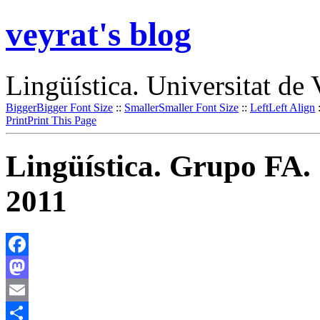
veyrat's blog
Lingüística. Universitat de 
Bigger
Bigger Font Size
::
Smaller
Smaller Font Size
::
Left
Left Align
Print
Print This Page
Lingüística. Grupo FA
2011
Facebook
Mastodon
Email