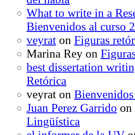
What to write in a Res
Bienvenidos al curso 
veyrat
on
Figuras retór
Marina Rey
on
Figuras
best dissertation writi
Retórica
veyrat
on
Bienvenidos
Juan Perez Garrido
on
Lingüística
el informer de la UV
o