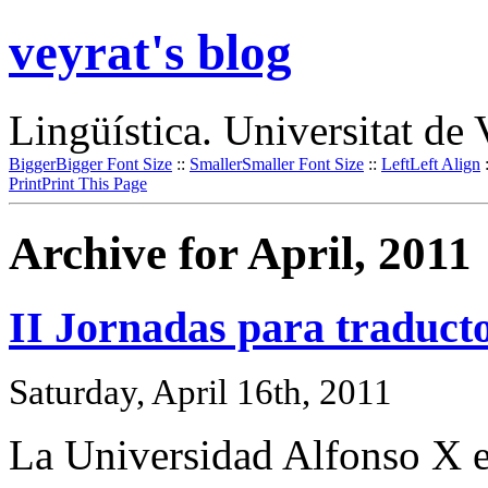
veyrat's blog
Lingüística. Universitat de 
Bigger
Bigger Font Size
::
Smaller
Smaller Font Size
::
Left
Left Align
Print
Print This Page
Archive for April, 2011
II Jornadas para traduct
Saturday, April 16th, 2011
La Universidad Alfonso X el