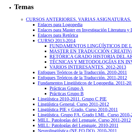
Temas
CURSOS ANTERIORES. VARIAS ASIGNATURAS.
Enlaces para Logopedia
Enlaces para Master en Investigación Literatura y
Enlaces para Retórica
CURSO 2013-2014
FUNDAMENTOS LINGÜÍSTICOS DE LA
MASTER EN TRADUCCIÓN CREATIVA.
RETÓRICA GRADO HISTORIA DEL ARTE
TÉCNICAS Y METODOLOGÍAS EN INV
VARIOS INTERESANTES. 2012-2013
Enfoques Teóricos de la Traducción. 2010-2011
Enfoques Teóricos de la Traducción. 2011-2012
Fundamentos Lingüísticos de Logopedia. 2011-20
Prácticas Grupo A
Prácticas Grupo B
Lingüística 2010-2011. Grupo C PIE
Lingüística General. Curso 2011-2012
Lingüística PIE y Grado. Curso 2010-2011
Lingüística. Grupo FA. Grado LML. Curso 2010-
MILL. Patologías del Lenguaje. Curso 2011-2012
MILL: Patologías del Lenguaje. 2010-2011
Neurolingüística (NE.FO.DO). 2010-2011