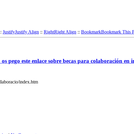
::
Justify
Justify Align
::
Right
Right Align
::
Bookmark
Bookmark This 
ro os pego este enlace sobre becas para colaboración en
llaboracio/index.htm