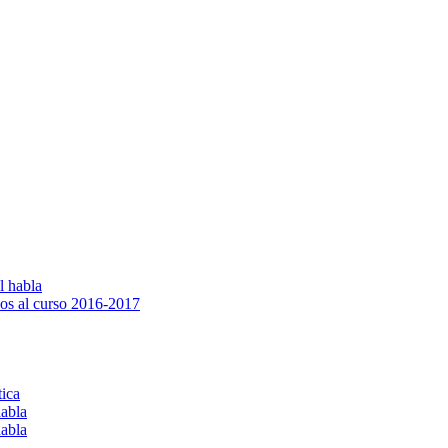
l habla
os al curso 2016-2017
tica
habla
habla