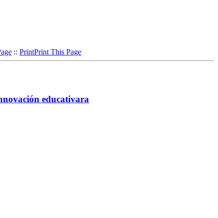
Page
::
Print
Print This Page
 innovación educativara