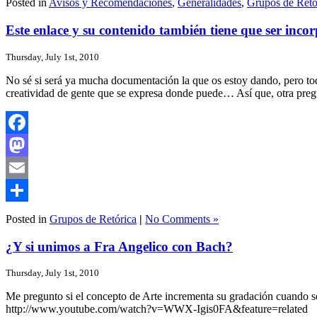
Posted in
Avisos y Recomendaciones
,
Generalidades
,
Grupos de Retó
Este enlace y su contenido también tiene que ser incor
Thursday, July 1st, 2010
No sé si será ya mucha documentación la que os estoy dando, pero todo
creatividad de gente que se expresa donde puede… Así que, otra pregun
Facebook
Mastodon
Email
Share
Posted in
Grupos de Retórica
|
No Comments »
¿Y si unimos a Fra Angelico con Bach?
Thursday, July 1st, 2010
Me pregunto si el concepto de Arte incrementa su gradación cuando s
http://www.youtube.com/watch?v=WWX-Igis0FA&feature=related