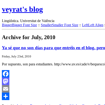
veyrat's blog
Lingüística. Universitat de València
Bigger
Bigger Font Size
::
Smaller
Smaller Font Size
::
Left
Left Align
Archive for July, 2010
Ya sé que no son días para que entréis en el blog, pe
Friday, July 23rd, 2010
Por supuesto, son para estudiantes. http://www.uv.es/cade/v/bequesco
Facebook
Mastodon
Email
Share