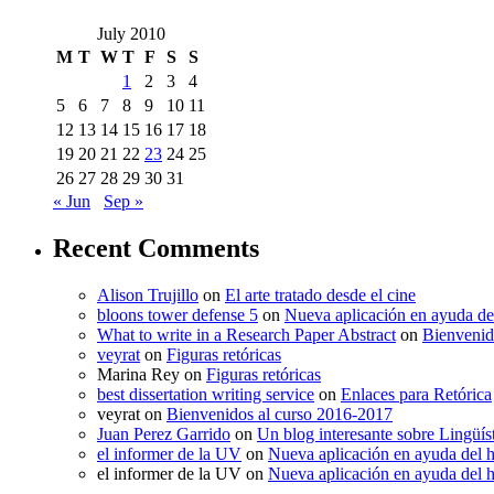
July 2010
M
T
W
T
F
S
S
1
2
3
4
5
6
7
8
9
10
11
12
13
14
15
16
17
18
19
20
21
22
23
24
25
26
27
28
29
30
31
« Jun
Sep »
Recent Comments
Alison Trujillo
on
El arte tratado desde el cine
bloons tower defense 5
on
Nueva aplicación en ayuda de
What to write in a Research Paper Abstract
on
Bienvenid
veyrat
on
Figuras retóricas
Marina Rey
on
Figuras retóricas
best dissertation writing service
on
Enlaces para Retórica
veyrat
on
Bienvenidos al curso 2016-2017
Juan Perez Garrido
on
Un blog interesante sobre Lingüís
el informer de la UV
on
Nueva aplicación en ayuda del 
el informer de la UV
on
Nueva aplicación en ayuda del 