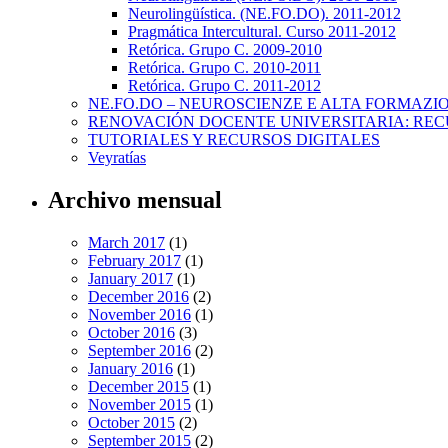
Neurolingüística. (NE.FO.DO). 2011-2012
Pragmática Intercultural. Curso 2011-2012
Retórica. Grupo C. 2009-2010
Retórica. Grupo C. 2010-2011
Retórica. Grupo C. 2011-2012
NE.FO.DO – NEUROSCIENZE E ALTA FORMAZI
RENOVACIÓN DOCENTE UNIVERSITARIA: REC
TUTORIALES Y RECURSOS DIGITALES
Veyratías
Archivo mensual
March 2017
(1)
February 2017
(1)
January 2017
(1)
December 2016
(2)
November 2016
(1)
October 2016
(3)
September 2016
(2)
January 2016
(1)
December 2015
(1)
November 2015
(1)
October 2015
(2)
September 2015
(2)