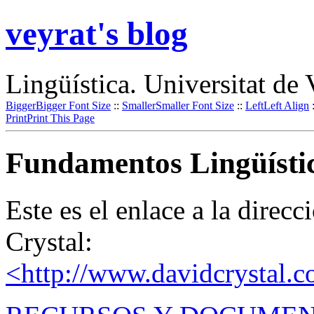
veyrat's blog
Lingüística. Universitat de 
Bigger
Bigger Font Size
::
Smaller
Smaller Font Size
::
Left
Left Align
Print
Print This Page
Fundamentos Lingüístic
Este es el enlace a la direc
Crystal:
<http://www.davidcrystal.c