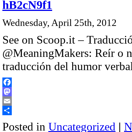
hB2cN9f1
Wednesday, April 25th, 2012
See on Scoop.it – Traducci
@MeaningMakers: Reír o no r
traducción del humor verbal
Facebook
Mastodon
Email
Share
Posted in
Uncategorized
|
N