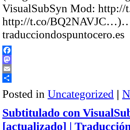
VisualSubSyn Mod: http://
http://t.co/BQ2NAVJC…)…
traducciondospuntocero.es
Facebook
Mastodon
Email
Share
Posted in
Uncategorized
|
N
Subtitulado con VisualSu
[actualizado] | Traducción