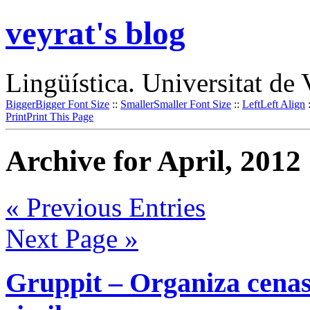
veyrat's blog
Lingüística. Universitat de 
Bigger
Bigger Font Size
::
Smaller
Smaller Font Size
::
Left
Left Align
Print
Print This Page
Archive for April, 2012
« Previous Entries
Next Page »
Gruppit – Organiza cenas 