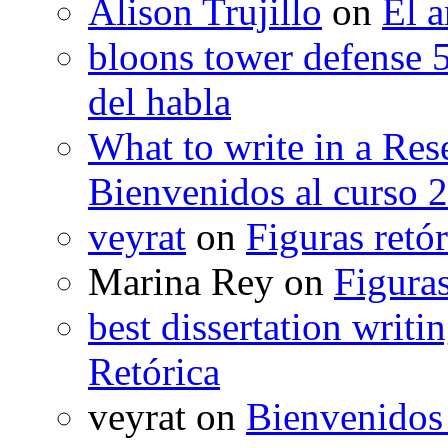
Alison Trujillo
on
El a
bloons tower defense 
del habla
What to write in a Res
Bienvenidos al curso 
veyrat
on
Figuras retór
Marina Rey
on
Figuras
best dissertation writi
Retórica
veyrat
on
Bienvenidos