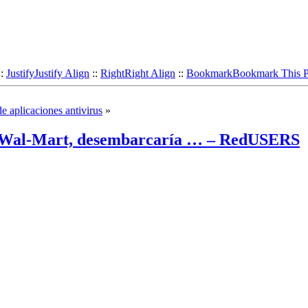
::
Justify
Justify Align
::
Right
Right Align
::
Bookmark
Bookmark This 
 aplicaciones antivirus
»
 de Wal-Mart, desembarcaría … – RedUSERS