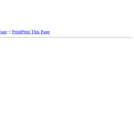
Page
::
Print
Print This Page