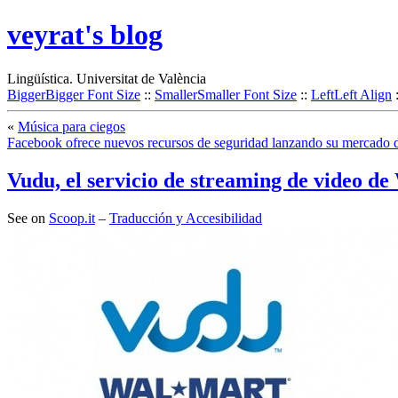
veyrat's blog
Lingüística. Universitat de València
Bigger
Bigger Font Size
::
Smaller
Smaller Font Size
::
Left
Left Align
«
Música para ciegos
Facebook ofrece nuevos recursos de seguridad lanzando su mercado de
Vudu, el servicio de streaming de video
See on
Scoop.it
–
Traducción y Accesibilidad