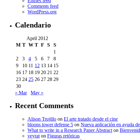
Entries feed
Comments feed
WordPress.org
Calendario
April 2012
M
T
W
T
F
S
S
1
2
3
4
5
6
7
8
9
10
11
12
13
14
15
16
17
18
19
20
21
22
23
24
25
26
27
28
29
30
« Mar
May »
Recent Comments
Alison Trujillo
on
El arte tratado desde el cine
bloons tower defense 5
on
Nueva aplicación en ayuda de
What to write in a Research Paper Abstract
on
Bienvenid
veyrat
on
Figuras retóricas