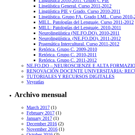
Lingüística 2010-2011. Grupo C PIE
Lingüística General. Curso 2011-2012
Lingüística PIE y Grado. Curso 2010-2011
Lingüística. Grupo FA. Grado LML. Curso 2010-
MILL. Patologías del Lenguaje. Curso 2011-2012
MILL: Patologías del Lenguaje. 2010-2011
Neurolingüística (NE.FO.DO). 2010-2011
Neurolingüística. (NE.FO.DO). 2011-2012
Pragmática Intercultural. Curso 2011-2012
Retórica. Grupo C. 2009-2010
Retórica. Grupo C. 2010-2011
Retórica. Grupo C. 2011-2012
NE.FO.DO – NEUROSCIENZE E ALTA FORMAZI
RENOVACIÓN DOCENTE UNIVERSITARIA: REC
TUTORIALES Y RECURSOS DIGITALES
Veyratías
Archivo mensual
March 2017
(1)
February 2017
(1)
January 2017
(1)
December 2016
(2)
November 2016
(1)
October 2016
(3)