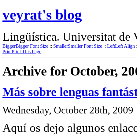
veyrat's blog
Lingüística. Universitat de 
Bigger
Bigger Font Size
::
Smaller
Smaller Font Size
::
Left
Left Align
Print
Print This Page
Archive for October, 20
Más sobre lenguas fantást
Wednesday, October 28th, 2009
Aquí os dejo algunos enlace