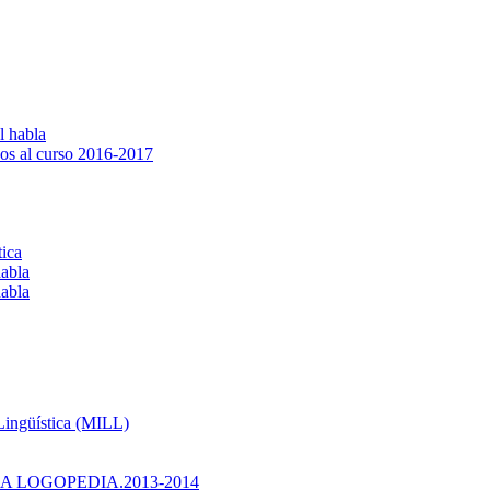
l habla
os al curso 2016-2017
tica
habla
habla
 Lingüística (MILL)
 LOGOPEDIA.2013-2014