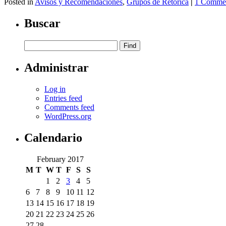
Posted in
Avisos y Recomendaciones
,
Grupos de Retórica
|
1 Comme
Buscar
Administrar
Log in
Entries feed
Comments feed
WordPress.org
Calendario
February 2017
M
T
W
T
F
S
S
1
2
3
4
5
6
7
8
9
10
11
12
13
14
15
16
17
18
19
20
21
22
23
24
25
26
27
28