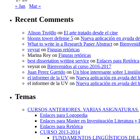
« Jan
Mar »
Recent Comments
Alison Trujillo
on
El arte tratado desde el cine
bloons tower defense 5
on
Nueva aplicación en ayuda de
What to write in a Research Paper Abstract
on
Bienvenid
veyrat
on
Figuras retóricas
Marina Rey
on
Figuras retóricas
best dissertation writing service
on
Enlaces para Retórica
veyrat
on
Bienvenidos al curso 2016-2017
Juan Perez Garrido
on
Un blog interesante sobre Lingüís
el informer de la UV
on
Nueva aplicación en ayuda del 
el informer de la UV
on
Nueva aplicación en ayuda del 
Temas
CURSOS ANTERIORES. VARIAS ASIGNATURAS.
Enlaces para Logopedia
Enlaces para Master en Investigación Literatura y
Enlaces para Retórica
CURSO 2013-2014
FUNDAMENTOS LINGÜÍSTICOS DE LA