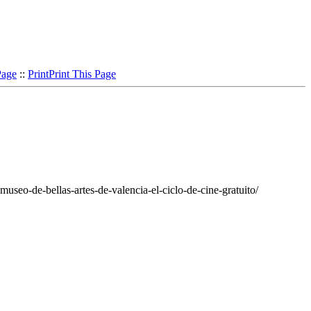
Page
::
Print
Print This Page
museo-de-bellas-artes-de-valencia-el-ciclo-de-cine-gratuito/