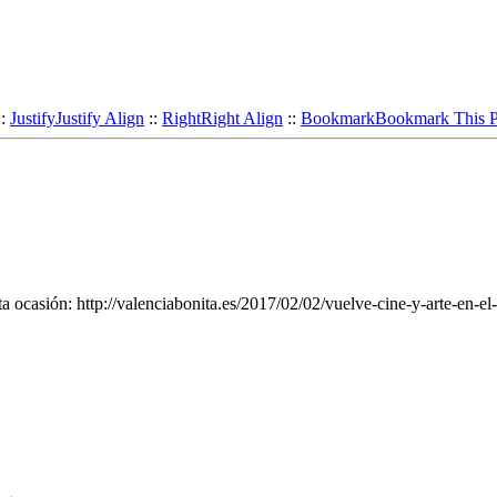
::
Justify
Justify Align
::
Right
Right Align
::
Bookmark
Bookmark This 
a ocasión: http://valenciabonita.es/2017/02/02/vuelve-cine-y-arte-en-el-