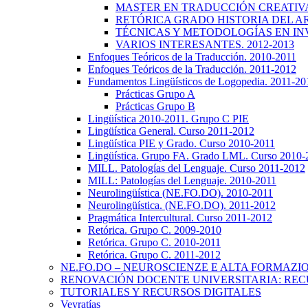
MASTER EN TRADUCCIÓN CREATIVA.
RETÓRICA GRADO HISTORIA DEL ARTE
TÉCNICAS Y METODOLOGÍAS EN INV
VARIOS INTERESANTES. 2012-2013
Enfoques Teóricos de la Traducción. 2010-2011
Enfoques Teóricos de la Traducción. 2011-2012
Fundamentos Lingüísticos de Logopedia. 2011-20
Prácticas Grupo A
Prácticas Grupo B
Lingüística 2010-2011. Grupo C PIE
Lingüística General. Curso 2011-2012
Lingüística PIE y Grado. Curso 2010-2011
Lingüística. Grupo FA. Grado LML. Curso 2010-
MILL. Patologías del Lenguaje. Curso 2011-2012
MILL: Patologías del Lenguaje. 2010-2011
Neurolingüística (NE.FO.DO). 2010-2011
Neurolingüística. (NE.FO.DO). 2011-2012
Pragmática Intercultural. Curso 2011-2012
Retórica. Grupo C. 2009-2010
Retórica. Grupo C. 2010-2011
Retórica. Grupo C. 2011-2012
NE.FO.DO – NEUROSCIENZE E ALTA FORMAZI
RENOVACIÓN DOCENTE UNIVERSITARIA: REC
TUTORIALES Y RECURSOS DIGITALES
Veyratías