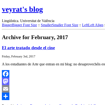
veyrat's blog
Lingüística. Universitat de València
Bigger
Bigger Font Size
::
Smaller
Smaller Font Size
::
Left
Left Align
Archive for February, 2017
El arte tratado desde el cine
Friday, February 3rd, 2017
A los estudiantes de Arte que entran en mi blog: no desaprovechéis est
Facebook
Mastodon
Email
Share