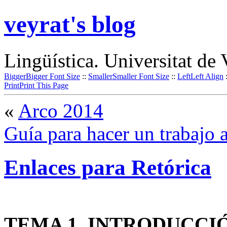
veyrat's blog
Lingüística. Universitat de 
Bigger
Bigger Font Size
::
Smaller
Smaller Font Size
::
Left
Left Align
Print
Print This Page
«
Arco 2014
Guía para hacer un trabajo
Enlaces para Retórica
TEMA 1. INTRODUCCI