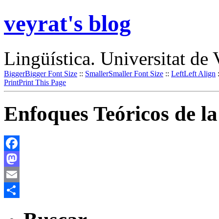
veyrat's blog
Lingüística. Universitat de 
Bigger
Bigger Font Size
::
Smaller
Smaller Font Size
::
Left
Left Align
Print
Print This Page
Enfoques Teóricos de l
Facebook
Mastodon
Email
Share