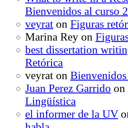
Bienvenidos al curso 
veyrat
on
Figuras retór
Marina Rey
on
Figuras
best dissertation writi
Retórica
veyrat
on
Bienvenidos
Juan Perez Garrido
on
Lingüística
el informer de la UV
o
habla