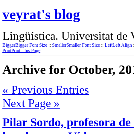
veyrat's blog
Lingüística. Universitat de 
Bigger
Bigger Font Size
::
Smaller
Smaller Font Size
::
Left
Left Align
Print
Print This Page
Archive for October, 20
« Previous Entries
Next Page »
Pilar Sordo, profesora de 