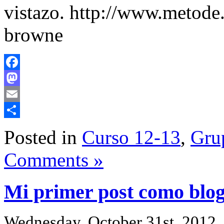
vistazo. http://www.metode.c
browne
Facebook
Mastodon
Email
Share
Posted in
Curso 12-13
,
Grup
Comments »
Mi primer post como blog
Wednesday, October 31st, 2012