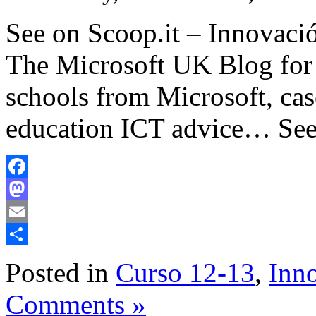
See on Scoop.it – Innovació
The Microsoft UK Blog for 
schools from Microsoft, cas
education ICT advice… Se
Facebook
Mastodon
Email
Share
Posted in
Curso 12-13
,
Inn
Comments »