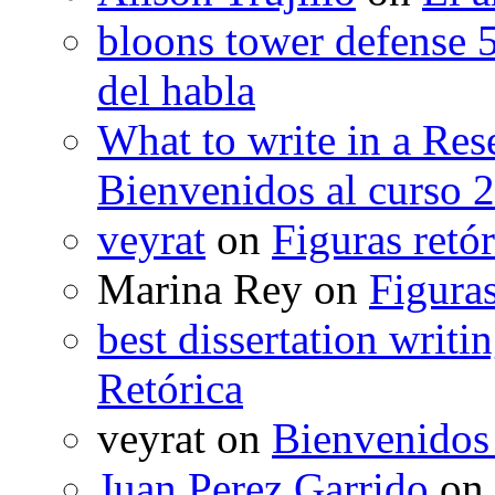
bloons tower defense 
del habla
What to write in a Res
Bienvenidos al curso 
veyrat
on
Figuras retór
Marina Rey
on
Figuras
best dissertation writi
Retórica
veyrat
on
Bienvenidos
Juan Perez Garrido
on