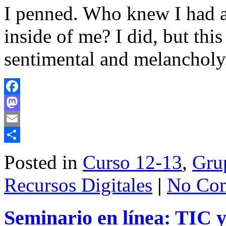
I penned. Who knew I had a
inside of me? I did, but this
sentimental and melancholy
Facebook
Mastodon
Email
Share
Posted in
Curso 12-13
,
Grup
Recursos Digitales
|
No Co
Seminario en línea: TIC 