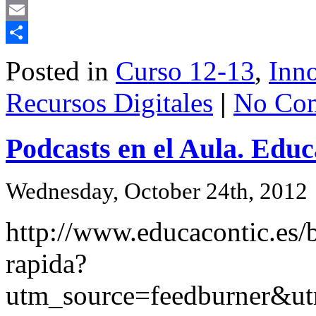
Mastodon
Email
Share
Posted in
Curso 12-13
,
Inn
Recursos Digitales
|
No Co
Podcasts en el Aula. Edu
Wednesday, October 24th, 2012
http://www.educacontic.es/b
rapida?
utm_source=feedburner&