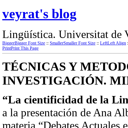
veyrat's blog
Lingüística. Universitat de 
Bigger
Bigger Font Size
::
Smaller
Smaller Font Size
::
Left
Left Align
Print
Print This Page
TÉCNICAS Y METOD
INVESTIGACIÓN. MIL
“La cientificidad de la Li
a la presentación de Ana Alb
materia “Debates Actuales e