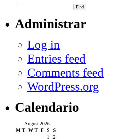
Administrar
Log in
Entries feed
Comments feed
WordPress.org
Calendario
August 2026
M
T
W
T
F
S
S
1
2