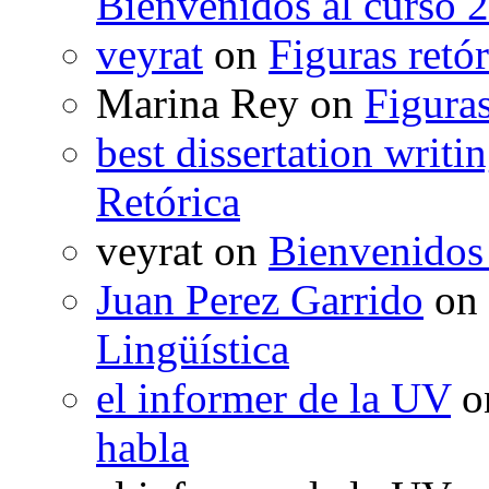
Bienvenidos al curso 
veyrat
on
Figuras retór
Marina Rey
on
Figuras
best dissertation writi
Retórica
veyrat
on
Bienvenidos
Juan Perez Garrido
on
Lingüística
el informer de la UV
o
habla