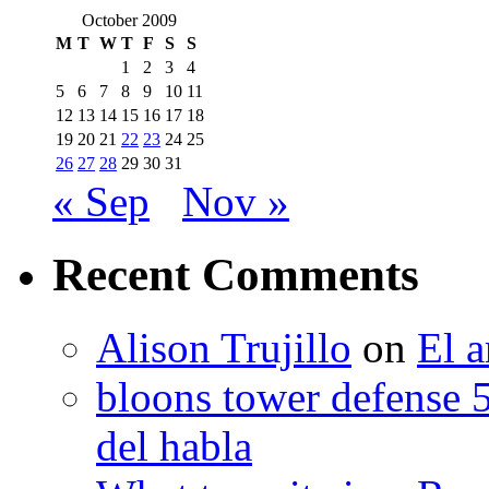
October 2009
M
T
W
T
F
S
S
1
2
3
4
5
6
7
8
9
10
11
12
13
14
15
16
17
18
19
20
21
22
23
24
25
26
27
28
29
30
31
« Sep
Nov »
Recent Comments
Alison Trujillo
on
El a
bloons tower defense 
del habla