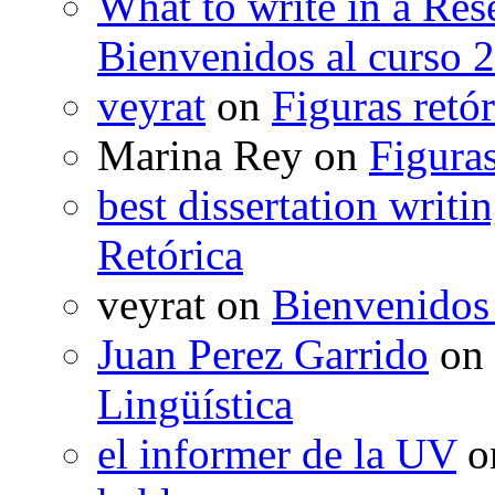
What to write in a Res
Bienvenidos al curso 
veyrat
on
Figuras retór
Marina Rey
on
Figuras
best dissertation writi
Retórica
veyrat
on
Bienvenidos
Juan Perez Garrido
on
Lingüística
el informer de la UV
o