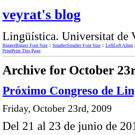
veyrat's blog
Lingüística. Universitat de 
Bigger
Bigger Font Size
::
Smaller
Smaller Font Size
::
Left
Left Align
Print
Print This Page
Archive for October 23
Próximo Congreso de Lin
Friday, October 23rd, 2009
Del 21 al 23 de junio de 2