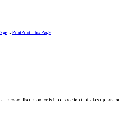
Page
::
Print
Print This Page
assroom discussion, or is it a distraction that takes up precious