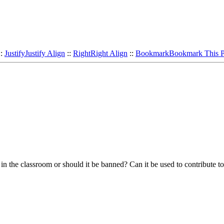
::
Justify
Justify Align
::
Right
Right Align
::
Bookmark
Bookmark This 
the classroom or should it be banned? Can it be used to contribute to cl