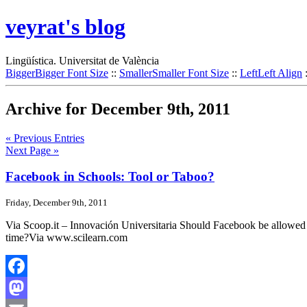
veyrat's blog
Lingüística. Universitat de València
Bigger
Bigger Font Size
::
Smaller
Smaller Font Size
::
Left
Left Align
Archive for December 9th, 2011
« Previous Entries
Next Page »
Facebook in Schools: Tool or Taboo?
Friday, December 9th, 2011
Via Scoop.it – Innovación Universitaria Should Facebook be allowed in 
time?Via www.scilearn.com
Facebook