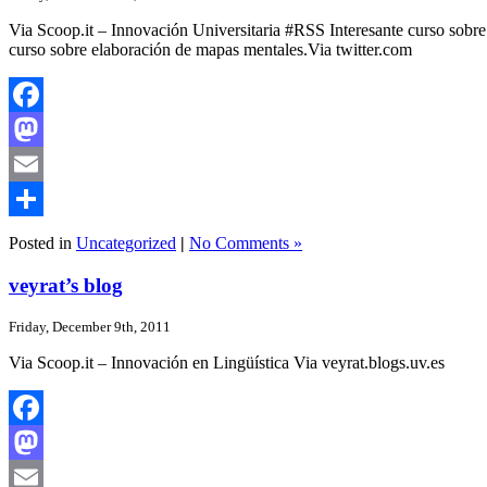
Via Scoop.it – Innovación Universitaria #RSS Interesante curso sob
curso sobre elaboración de mapas mentales.Via twitter.com
Facebook
Mastodon
Email
Share
Posted in
Uncategorized
|
No Comments »
veyrat’s blog
Friday, December 9th, 2011
Via Scoop.it – Innovación en Lingüística Via veyrat.blogs.uv.es
Facebook
Mastodon