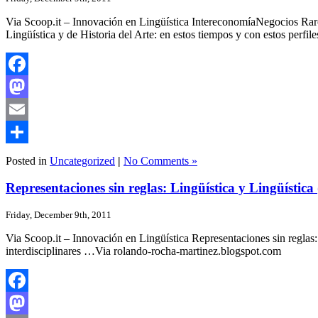
Via Scoop.it – Innovación en Lingüística IntereconomíaNegocios Raros
Lingüística y de Historia del Arte: en estos tiempos y con estos per
Facebook
Mastodon
Email
Share
Posted in
Uncategorized
|
No Comments »
Representaciones sin reglas: Lingüística y Lingüística
Friday, December 9th, 2011
Via Scoop.it – Innovación en Lingüística Representaciones sin reglas:
interdisciplinares …Via rolando-rocha-martinez.blogspot.com
Facebook