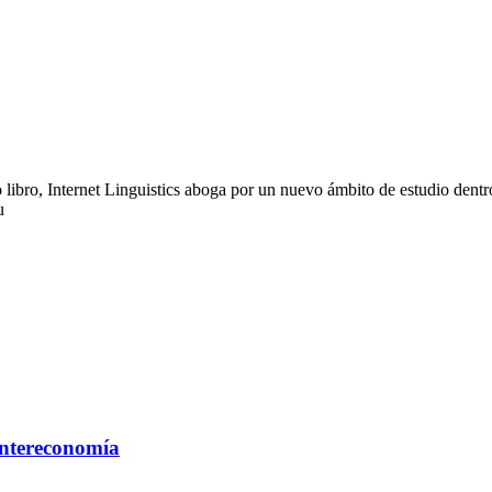
ibro, Internet Linguistics aboga por un nuevo ámbito de estudio dentro d
u
 Intereconomía