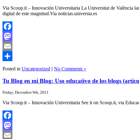
Via Scoop.it – Innovación Universitaria La Universitat de València 
digital de este magnitud.Via noticias.universia.es
Facebook
Mastodon
Email
Share
Posted in
Uncategorized
|
No Comments »
Tu Blog en mi Blog: Uso educativo de los blogs (artícu
Friday, December 9th, 2011
Via Scoop.it – Innovación Universitaria See it on Scoop.it, via Ed
Facebook
Mastodon