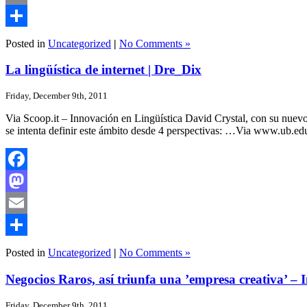
Email
Share
Posted in
Uncategorized
|
No Comments »
La lingüística de internet | Dre_Dix
Friday, December 9th, 2011
Via Scoop.it – Innovación en Lingüística David Crystal, con su nuevo l
se intenta definir este ámbito desde 4 perspectivas: …Via www.ub.ed
Facebook
Mastodon
Email
Share
Posted in
Uncategorized
|
No Comments »
Negocios Raros, así triunfa una ’empresa creativa’ –
Friday, December 9th, 2011