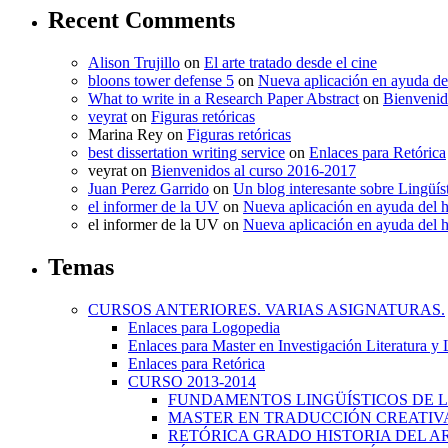
Recent Comments
Alison Trujillo
on
El arte tratado desde el cine
bloons tower defense 5
on
Nueva aplicación en ayuda de
What to write in a Research Paper Abstract
on
Bienvenid
veyrat
on
Figuras retóricas
Marina Rey
on
Figuras retóricas
best dissertation writing service
on
Enlaces para Retórica
veyrat
on
Bienvenidos al curso 2016-2017
Juan Perez Garrido
on
Un blog interesante sobre Lingüís
el informer de la UV
on
Nueva aplicación en ayuda del 
el informer de la UV
on
Nueva aplicación en ayuda del 
Temas
CURSOS ANTERIORES. VARIAS ASIGNATURAS.
Enlaces para Logopedia
Enlaces para Master en Investigación Literatura y
Enlaces para Retórica
CURSO 2013-2014
FUNDAMENTOS LINGÜÍSTICOS DE LA
MASTER EN TRADUCCIÓN CREATIVA.
RETÓRICA GRADO HISTORIA DEL ARTE