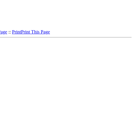
Page
::
Print
Print This Page