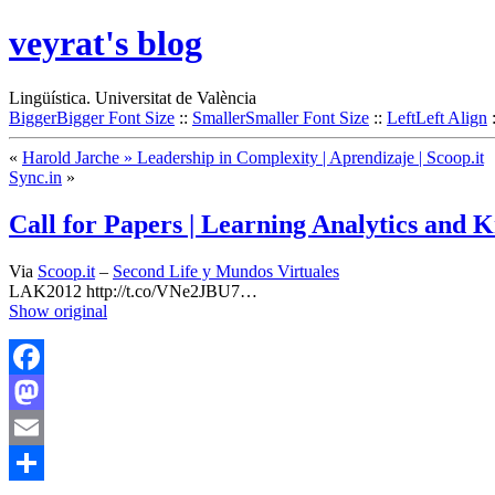
veyrat's blog
Lingüística. Universitat de València
Bigger
Bigger Font Size
::
Smaller
Smaller Font Size
::
Left
Left Align
«
Harold Jarche » Leadership in Complexity | Aprendizaje | Scoop.it
Sync.in
»
Call for Papers | Learning Analytics and 
Via
Scoop.it
–
Second Life y Mundos Virtuales
LAK2012 http://t.co/VNe2JBU7…
Show original
Facebook
Mastodon
Email