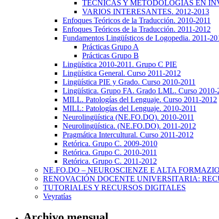
TÉCNICAS Y METODOLOGÍAS EN INV
VARIOS INTERESANTES. 2012-2013
Enfoques Teóricos de la Traducción. 2010-2011
Enfoques Teóricos de la Traducción. 2011-2012
Fundamentos Lingüísticos de Logopedia. 2011-20
Prácticas Grupo A
Prácticas Grupo B
Lingüística 2010-2011. Grupo C PIE
Lingüística General. Curso 2011-2012
Lingüística PIE y Grado. Curso 2010-2011
Lingüística. Grupo FA. Grado LML. Curso 2010-
MILL. Patologías del Lenguaje. Curso 2011-2012
MILL: Patologías del Lenguaje. 2010-2011
Neurolingüística (NE.FO.DO). 2010-2011
Neurolingüística. (NE.FO.DO). 2011-2012
Pragmática Intercultural. Curso 2011-2012
Retórica. Grupo C. 2009-2010
Retórica. Grupo C. 2010-2011
Retórica. Grupo C. 2011-2012
NE.FO.DO – NEUROSCIENZE E ALTA FORMAZI
RENOVACIÓN DOCENTE UNIVERSITARIA: REC
TUTORIALES Y RECURSOS DIGITALES
Veyratías
Archivo mensual