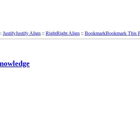
::
Justify
Justify Align
::
Right
Right Align
::
Bookmark
Bookmark This 
Knowledge