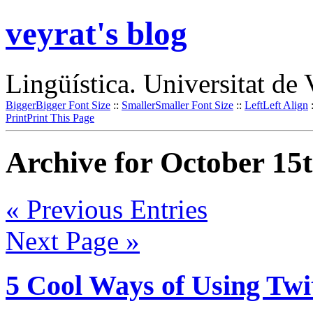
veyrat's blog
Lingüística. Universitat de 
Bigger
Bigger Font Size
::
Smaller
Smaller Font Size
::
Left
Left Align
Print
Print This Page
Archive for October 15t
« Previous Entries
Next Page »
5 Cool Ways of Using Twi