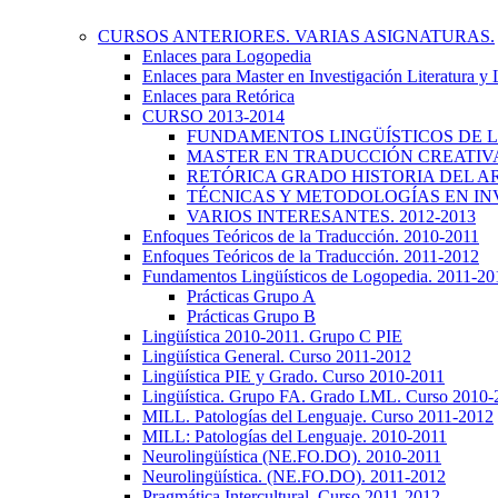
CURSOS ANTERIORES. VARIAS ASIGNATURAS.
Enlaces para Logopedia
Enlaces para Master en Investigación Literatura y
Enlaces para Retórica
CURSO 2013-2014
FUNDAMENTOS LINGÜÍSTICOS DE LA
MASTER EN TRADUCCIÓN CREATIVA.
RETÓRICA GRADO HISTORIA DEL ARTE
TÉCNICAS Y METODOLOGÍAS EN INV
VARIOS INTERESANTES. 2012-2013
Enfoques Teóricos de la Traducción. 2010-2011
Enfoques Teóricos de la Traducción. 2011-2012
Fundamentos Lingüísticos de Logopedia. 2011-20
Prácticas Grupo A
Prácticas Grupo B
Lingüística 2010-2011. Grupo C PIE
Lingüística General. Curso 2011-2012
Lingüística PIE y Grado. Curso 2010-2011
Lingüística. Grupo FA. Grado LML. Curso 2010-
MILL. Patologías del Lenguaje. Curso 2011-2012
MILL: Patologías del Lenguaje. 2010-2011
Neurolingüística (NE.FO.DO). 2010-2011
Neurolingüística. (NE.FO.DO). 2011-2012
Pragmática Intercultural. Curso 2011-2012