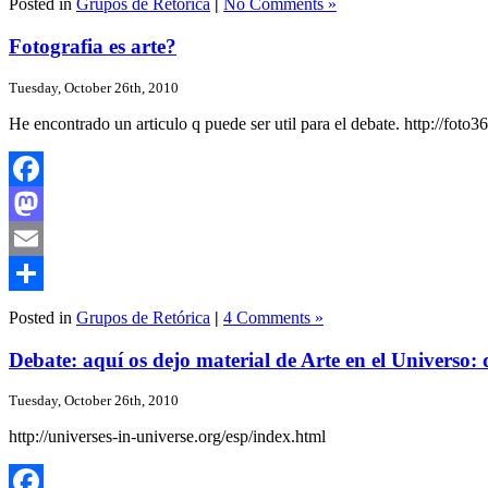
Posted in
Grupos de Retórica
|
No Comments »
Fotografia es arte?
Tuesday, October 26th, 2010
He encontrado un articulo q puede ser util para el debate. http://foto36
Facebook
Mastodon
Email
Share
Posted in
Grupos de Retórica
|
4 Comments »
Debate: aquí os dejo material de Arte en el Universo: d
Tuesday, October 26th, 2010
http://universes-in-universe.org/esp/index.html