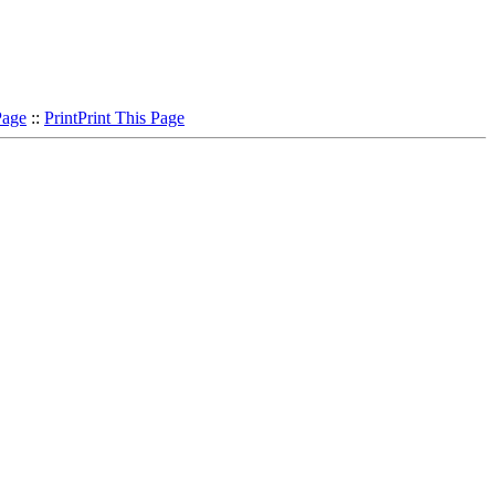
Page
::
Print
Print This Page