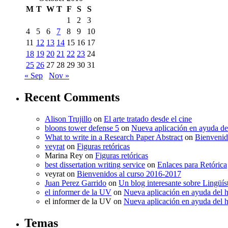
M
T
W
T
F
S
S
1
2
3
4
5
6
7
8
9
10
11
12
13
14
15
16
17
18
19
20
21
22
23
24
25
26
27
28
29
30
31
« Sep
Nov »
Recent Comments
Alison Trujillo
on
El arte tratado desde el cine
bloons tower defense 5
on
Nueva aplicación en ayuda de
What to write in a Research Paper Abstract
on
Bienvenid
veyrat
on
Figuras retóricas
Marina Rey
on
Figuras retóricas
best dissertation writing service
on
Enlaces para Retórica
veyrat
on
Bienvenidos al curso 2016-2017
Juan Perez Garrido
on
Un blog interesante sobre Lingüís
el informer de la UV
on
Nueva aplicación en ayuda del 
el informer de la UV
on
Nueva aplicación en ayuda del 
Temas