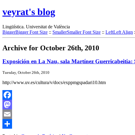
veyrat's blog
Lingüística. Universitat de València
Bigger
Bigger Font Size
::
Smaller
Smaller Font Size
::
Left
Left Align
Archive for October 26th, 2010
Exposición en La Nau, sala Martínez Guerricabeitia:
Tuesday, October 26th, 2010
http://www.uv.es/cultura/v/docs/exppmgspadari10.htm
Facebook
Mastodon
Email
Share