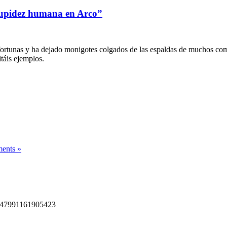
stupidez humana en Arco”
fortunas y ha dejado monigotes colgados de las espaldas de muchos co
táis ejemplos.
ents »
147991161905423