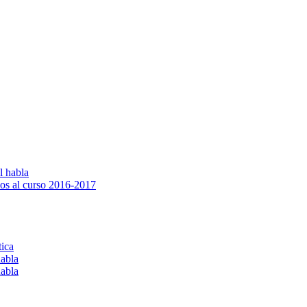
l habla
os al curso 2016-2017
tica
habla
habla