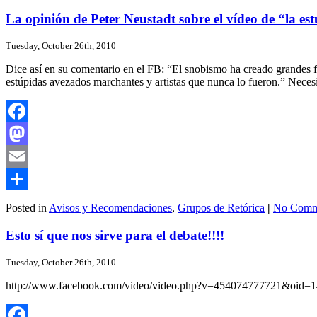
La opinión de Peter Neustadt sobre el vídeo de “la e
Tuesday, October 26th, 2010
Dice así en su comentario en el FB: “El snobismo ha creado grandes 
estúpidas avezados marchantes y artistas que nunca lo fueron.” Necesi
Facebook
Mastodon
Email
Share
Posted in
Avisos y Recomendaciones
,
Grupos de Retórica
|
No Comm
Esto sí que nos sirve para el debate!!!!
Tuesday, October 26th, 2010
http://www.facebook.com/video/video.php?v=454074777721&oid=