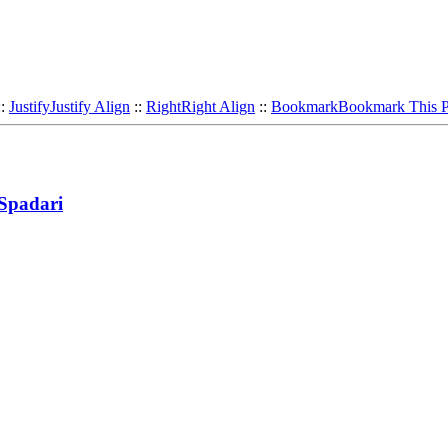
::
Justify
Justify Align
::
Right
Right Align
::
Bookmark
Bookmark This 
 Spadari