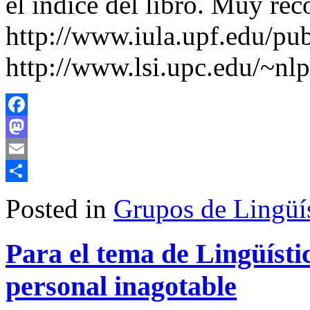
el índice del libro. Muy re
http://www.iula.upf.edu/pu
http://www.lsi.upc.edu/~nl
Facebook
Mastodon
Email
Share
Posted in
Grupos de Lingüís
Para el tema de Lingüísti
personal inagotable