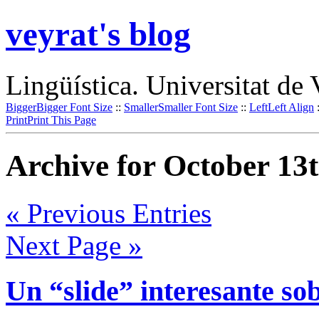
veyrat's blog
Lingüística. Universitat de 
Bigger
Bigger Font Size
::
Smaller
Smaller Font Size
::
Left
Left Align
Print
Print This Page
Archive for October 13t
« Previous Entries
Next Page »
Un “slide” interesante sob