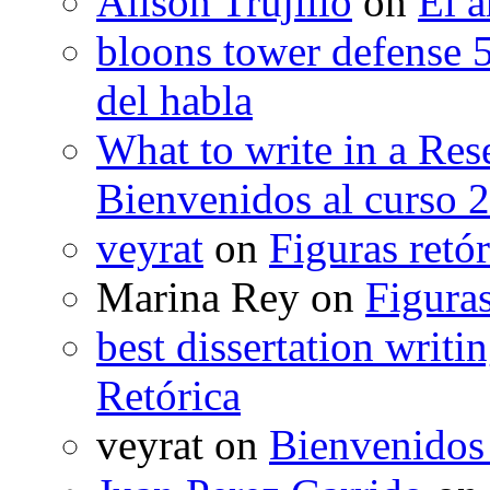
Alison Trujillo
on
El a
bloons tower defense 
del habla
What to write in a Res
Bienvenidos al curso 
veyrat
on
Figuras retór
Marina Rey
on
Figuras
best dissertation writi
Retórica
veyrat
on
Bienvenidos