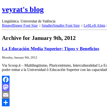
veyrat's blog
Lingüística. Universitat de València
Bigger
Bigger Font Size
::
Smaller
Smaller Font Size
::
Left
Left Align
Archive for January 9th, 2012
La Educación Media Superior; Tipos y Beneficios
Monday, January 9th, 2012
Via Scoop.it – Multilingüismo, Pluricentrismo, Interculturalidad La E
poder entrar a la Universidad ó Educación Superior con las capaci
Facebook
Mastodon
Email