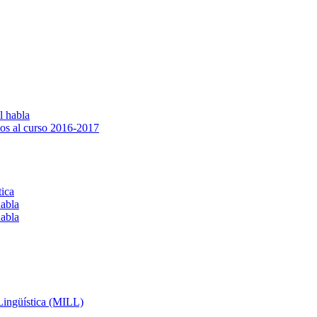
l habla
os al curso 2016-2017
tica
habla
habla
 Lingüística (MILL)