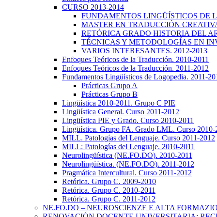
CURSO 2013-2014
FUNDAMENTOS LINGÜÍSTICOS DE LA
MASTER EN TRADUCCIÓN CREATIVA.
RETÓRICA GRADO HISTORIA DEL ARTE
TÉCNICAS Y METODOLOGÍAS EN INV
VARIOS INTERESANTES. 2012-2013
Enfoques Teóricos de la Traducción. 2010-2011
Enfoques Teóricos de la Traducción. 2011-2012
Fundamentos Lingüísticos de Logopedia. 2011-20
Prácticas Grupo A
Prácticas Grupo B
Lingüística 2010-2011. Grupo C PIE
Lingüística General. Curso 2011-2012
Lingüística PIE y Grado. Curso 2010-2011
Lingüística. Grupo FA. Grado LML. Curso 2010-
MILL. Patologías del Lenguaje. Curso 2011-2012
MILL: Patologías del Lenguaje. 2010-2011
Neurolingüística (NE.FO.DO). 2010-2011
Neurolingüística. (NE.FO.DO). 2011-2012
Pragmática Intercultural. Curso 2011-2012
Retórica. Grupo C. 2009-2010
Retórica. Grupo C. 2010-2011
Retórica. Grupo C. 2011-2012
NE.FO.DO – NEUROSCIENZE E ALTA FORMAZI
RENOVACIÓN DOCENTE UNIVERSITARIA: REC