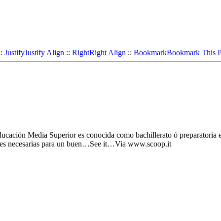
::
Justify
Justify Align
::
Right
Right Align
::
Bookmark
Bookmark This 
ducación Media Superior es conocida como bachillerato ó preparatoria en
dades necesarias para un buen…See it…Via www.scoop.it