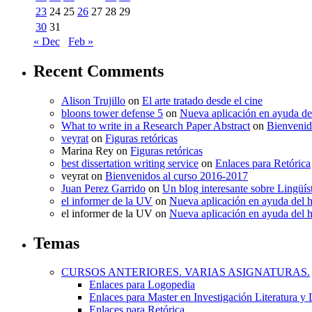
23
24
25
26
27
28
29
30
31
« Dec
Feb »
Recent Comments
Alison Trujillo
on
El arte tratado desde el cine
bloons tower defense 5
on
Nueva aplicación en ayuda de
What to write in a Research Paper Abstract
on
Bienvenid
veyrat
on
Figuras retóricas
Marina Rey
on
Figuras retóricas
best dissertation writing service
on
Enlaces para Retórica
veyrat
on
Bienvenidos al curso 2016-2017
Juan Perez Garrido
on
Un blog interesante sobre Lingüís
el informer de la UV
on
Nueva aplicación en ayuda del 
el informer de la UV
on
Nueva aplicación en ayuda del 
Temas
CURSOS ANTERIORES. VARIAS ASIGNATURAS.
Enlaces para Logopedia
Enlaces para Master en Investigación Literatura y
Enlaces para Retórica