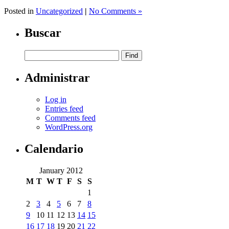
Share
Posted in
Uncategorized
|
No Comments »
Buscar
Administrar
Log in
Entries feed
Comments feed
WordPress.org
Calendario
January 2012
M
T
W
T
F
S
S
1
2
3
4
5
6
7
8
9
10
11
12
13
14
15
16
17
18
19
20
21
22