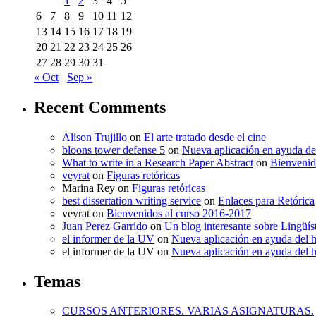
1
2
3
4
5
6
7
8
9
10
11
12
13
14
15
16
17
18
19
20
21
22
23
24
25
26
27
28
29
30
31
« Oct
Sep »
Recent Comments
Alison Trujillo
on
El arte tratado desde el cine
bloons tower defense 5
on
Nueva aplicación en ayuda de
What to write in a Research Paper Abstract
on
Bienvenid
veyrat
on
Figuras retóricas
Marina Rey
on
Figuras retóricas
best dissertation writing service
on
Enlaces para Retórica
veyrat
on
Bienvenidos al curso 2016-2017
Juan Perez Garrido
on
Un blog interesante sobre Lingüís
el informer de la UV
on
Nueva aplicación en ayuda del 
el informer de la UV
on
Nueva aplicación en ayuda del 
Temas
CURSOS ANTERIORES. VARIAS ASIGNATURAS.