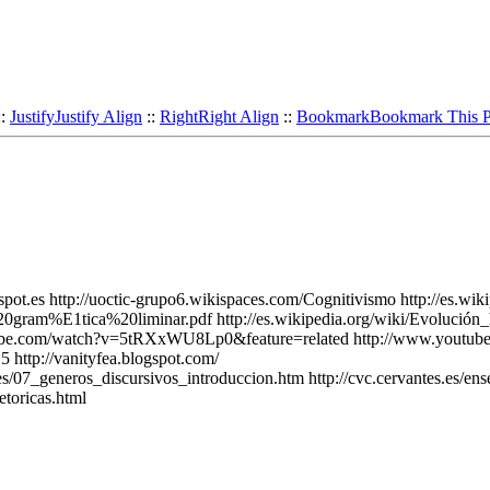
::
Justify
Justify Align
::
Right
Right Align
::
Bookmark
Bookmark This 
es http://uoctic-grupo6.wikispaces.com/Cognitivismo http://es.
20gram%E1tica%20liminar.pdf http://es.wikipedia.org/wiki/Evolu
ube.com/watch?v=5tRXxWU8Lp0&feature=related http://www.youtu
http://vanityfea.blogspot.com/
veles/07_generos_discursivos_introduccion.htm http://cvc.cervantes.es/
toricas.html