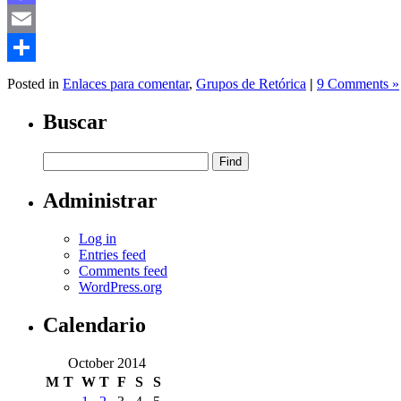
Mastodon
Email
Share
Posted in
Enlaces para comentar
,
Grupos de Retórica
|
9 Comments »
Buscar
Administrar
Log in
Entries feed
Comments feed
WordPress.org
Calendario
October 2014
M
T
W
T
F
S
S