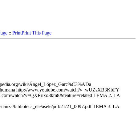
Page
::
Print
Print This Page
wikipedia.org/wiki/Ángel_López_Garc%C3%ADa
ción_humana http://www.youtube.com/watch?v=wUZsXB3KbFY
be.com/watch?v=QXRiixo8km8&feature=related TEMA 2. LA
ensenanza/biblioteca_ele/asele/pdf/21/21_0097.pdf TEMA 3. LA