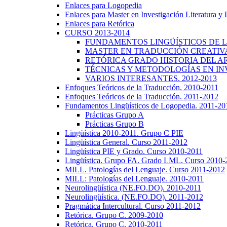
Enlaces para Logopedia
Enlaces para Master en Investigación Literatura y
Enlaces para Retórica
CURSO 2013-2014
FUNDAMENTOS LINGÜÍSTICOS DE LA
MASTER EN TRADUCCIÓN CREATIVA.
RETÓRICA GRADO HISTORIA DEL ARTE
TÉCNICAS Y METODOLOGÍAS EN INV
VARIOS INTERESANTES. 2012-2013
Enfoques Teóricos de la Traducción. 2010-2011
Enfoques Teóricos de la Traducción. 2011-2012
Fundamentos Lingüísticos de Logopedia. 2011-20
Prácticas Grupo A
Prácticas Grupo B
Lingüística 2010-2011. Grupo C PIE
Lingüística General. Curso 2011-2012
Lingüística PIE y Grado. Curso 2010-2011
Lingüística. Grupo FA. Grado LML. Curso 2010-
MILL. Patologías del Lenguaje. Curso 2011-2012
MILL: Patologías del Lenguaje. 2010-2011
Neurolingüística (NE.FO.DO). 2010-2011
Neurolingüística. (NE.FO.DO). 2011-2012
Pragmática Intercultural. Curso 2011-2012
Retórica. Grupo C. 2009-2010
Retórica. Grupo C. 2010-2011