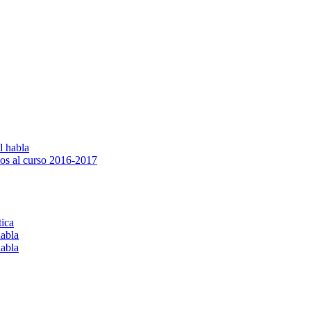
l habla
os al curso 2016-2017
tica
habla
habla