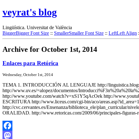
veyrat's blog
Lingüística. Universitat de València
Bigger
Bigger Font Size
::
Smaller
Smaller Font Size
::
Left
Left Align
Archive for October 1st, 2014
Enlaces para Retórica
Wednesday, October 1st, 2014
TEMA 1. INTRODUCCIÓN AL LENGUAJE http://linguistica.blogspot.
http://www.uv.es/=alopez/documentos/Introducci%F3n%20a%20la%
http://www.youtube.com/watch?v=xS1Y5qAcOek http://www.yout
ESCRITURA http://www.liceus.com/cgi-bin/aco/areas.asp?id_area=15 
http://cvc.cervantes.es/Ensenanza/biblioteca_ele/plan_curricular/ni
ORALIDAD. http://www.retoricas.com/2009/06/principales-figuras-re
Facebook