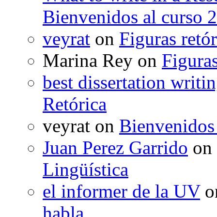
Bienvenidos al curso 
veyrat
on
Figuras retór
Marina Rey
on
Figuras
best dissertation writi
Retórica
veyrat
on
Bienvenidos
Juan Perez Garrido
on
Lingüística
el informer de la UV
o
habla