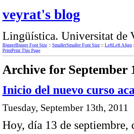
veyrat's blog
Lingüística. Universitat de 
Bigger
Bigger Font Size
::
Smaller
Smaller Font Size
::
Left
Left Align
Print
Print This Page
Archive for September 
Inicio del nuevo curso a
Tuesday, September 13th, 2011
Hoy, día 13 de septiembre,