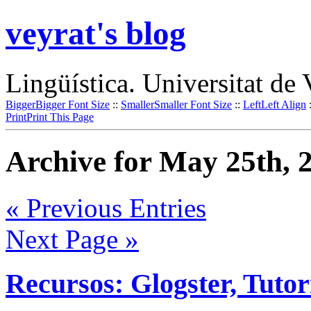
veyrat's blog
Lingüística. Universitat de 
Bigger
Bigger Font Size
::
Smaller
Smaller Font Size
::
Left
Left Align
Print
Print This Page
Archive for May 25th, 
« Previous Entries
Next Page »
Recursos: Glogster, Tuto