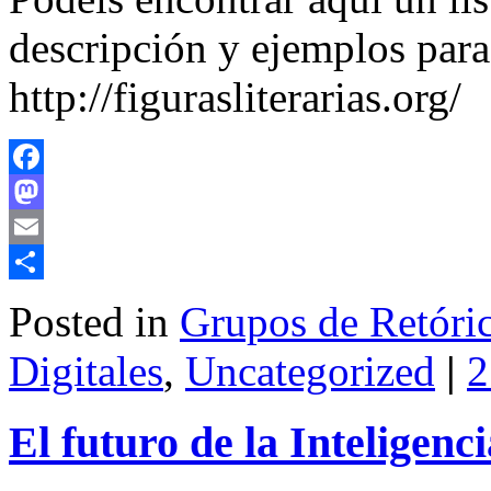
descripción y ejemplos para
http://figurasliterarias.org/
Facebook
Mastodon
Email
Share
Posted in
Grupos de Retóri
Digitales
,
Uncategorized
|
2
El futuro de la Inteligenci