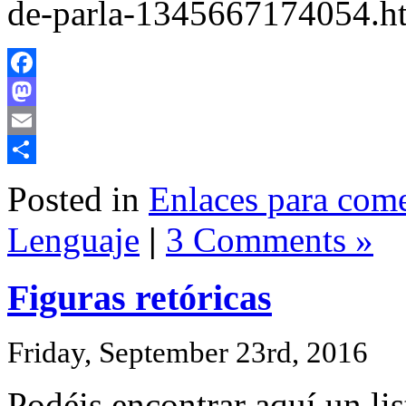
de-parla-1345667174054.h
Facebook
Mastodon
Email
Share
Posted in
Enlaces para com
Lenguaje
|
3 Comments »
Figuras retóricas
Friday, September 23rd, 2016
Podéis encontrar aquí un lis