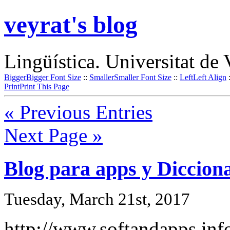
veyrat's blog
Lingüística. Universitat de 
Bigger
Bigger Font Size
::
Smaller
Smaller Font Size
::
Left
Left Align
Print
Print This Page
« Previous Entries
Next Page »
Blog para apps y Dicciona
Tuesday, March 21st, 2017
http://www.softandapps.inf