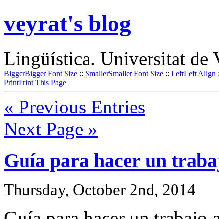
veyrat's blog
Lingüística. Universitat de 
Bigger
Bigger Font Size
::
Smaller
Smaller Font Size
::
Left
Left Align
Print
Print This Page
« Previous Entries
Next Page »
Guía para hacer un traba
Thursday, October 2nd, 2014
Guía para hacer un trabajo