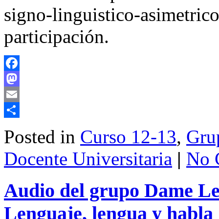
signo-linguistico-asimetric
participación.
Facebook
Mastodon
Email
Share
Posted in
Curso 12-13
,
Grup
Docente Universitaria
|
No 
Audio del grupo Dame Len
Lenguaje, lengua y habla