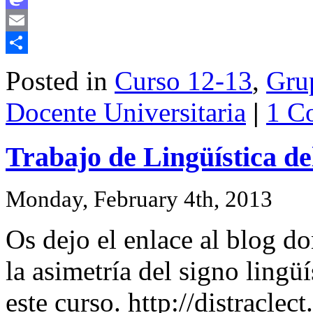
Mastodon
Email
Share
Posted in
Curso 12-13
,
Grup
Docente Universitaria
|
1 C
Trabajo de Lingüística d
Monday, February 4th, 2013
Os dejo el enlace al blog d
la asimetría del signo ling
este curso. http://distracle