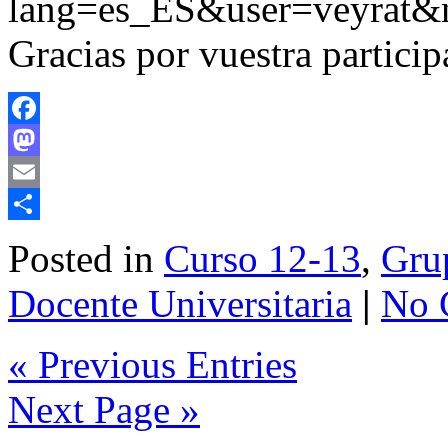
lang=es_ES&user=veyrat&
Gracias por vuestra particip
Facebook
Mastodon
Email
Share
Posted in
Curso 12-13
,
Grup
Docente Universitaria
|
No 
« Previous Entries
Next Page »