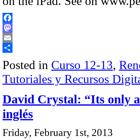
on the iPad. See on www.p
Facebook
Mastodon
Email
Share
Posted in
Curso 12-13
,
Ren
Tutoriales y Recursos Digit
David Crystal: “Its only 
inglés
Friday, February 1st, 2013