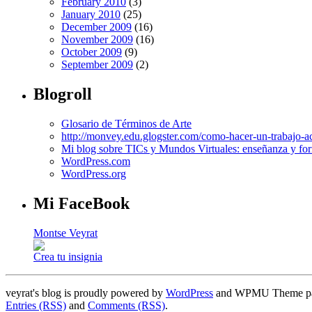
February 2010
(3)
January 2010
(25)
December 2009
(16)
November 2009
(16)
October 2009
(9)
September 2009
(2)
Blogroll
Glosario de Términos de Arte
http://monvey.edu.glogster.com/como-hacer-un-trabajo-a
Mi blog sobre TICs y Mundos Virtuales: enseñanza y for
WordPress.com
WordPress.org
Mi FaceBook
Montse Veyrat
Crea tu insignia
veyrat's blog is proudly powered by
WordPress
and WPMU Theme p
Entries (RSS)
and
Comments (RSS)
.