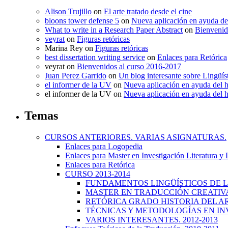
Alison Trujillo
on
El arte tratado desde el cine
bloons tower defense 5
on
Nueva aplicación en ayuda de
What to write in a Research Paper Abstract
on
Bienvenid
veyrat
on
Figuras retóricas
Marina Rey
on
Figuras retóricas
best dissertation writing service
on
Enlaces para Retórica
veyrat
on
Bienvenidos al curso 2016-2017
Juan Perez Garrido
on
Un blog interesante sobre Lingüís
el informer de la UV
on
Nueva aplicación en ayuda del 
el informer de la UV
on
Nueva aplicación en ayuda del 
Temas
CURSOS ANTERIORES. VARIAS ASIGNATURAS.
Enlaces para Logopedia
Enlaces para Master en Investigación Literatura y
Enlaces para Retórica
CURSO 2013-2014
FUNDAMENTOS LINGÜÍSTICOS DE LA
MASTER EN TRADUCCIÓN CREATIVA.
RETÓRICA GRADO HISTORIA DEL ARTE
TÉCNICAS Y METODOLOGÍAS EN INV
VARIOS INTERESANTES. 2012-2013