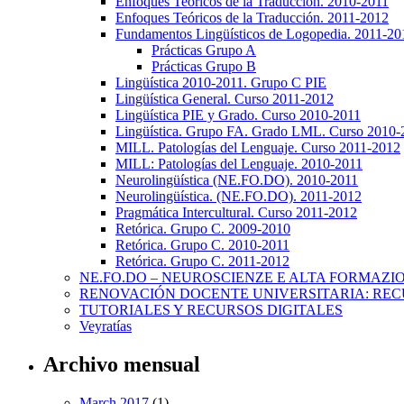
Enfoques Teóricos de la Traducción. 2010-2011
Enfoques Teóricos de la Traducción. 2011-2012
Fundamentos Lingüísticos de Logopedia. 2011-20
Prácticas Grupo A
Prácticas Grupo B
Lingüística 2010-2011. Grupo C PIE
Lingüística General. Curso 2011-2012
Lingüística PIE y Grado. Curso 2010-2011
Lingüística. Grupo FA. Grado LML. Curso 2010-
MILL. Patologías del Lenguaje. Curso 2011-2012
MILL: Patologías del Lenguaje. 2010-2011
Neurolingüística (NE.FO.DO). 2010-2011
Neurolingüística. (NE.FO.DO). 2011-2012
Pragmática Intercultural. Curso 2011-2012
Retórica. Grupo C. 2009-2010
Retórica. Grupo C. 2010-2011
Retórica. Grupo C. 2011-2012
NE.FO.DO – NEUROSCIENZE E ALTA FORMAZI
RENOVACIÓN DOCENTE UNIVERSITARIA: REC
TUTORIALES Y RECURSOS DIGITALES
Veyratías
Archivo mensual
March 2017
(1)