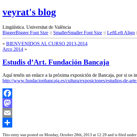
veyrat's blog
Lingüística. Universitat de València
Bigger
Bigger Font Size
::
Smaller
Smaller Font Size
::
Left
Left Align
«
BIENVENIDOS AL CURSO 2013-2014
Arco 2014
»
Estudis d’Art. Fundación Bancaja
Aquí tenéis un enlace a la próxima exposición de Bancaja, por si os int
http://www.fundacionbancaja.es/cultura/exposiciones/estudios-de-arte
Facebook
Mastodon
Email
Share
This entry was posted on Monday, October 28th, 2013 at 12:29 and is filed under