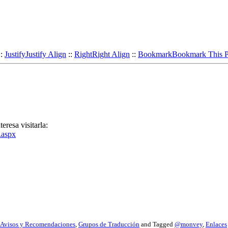
::
Justify
Justify Align
::
Right
Right Align
::
Bookmark
Bookmark This 
eresa visitarla:
.aspx
Avisos y Recomendaciones
,
Grupos de Traducción
and Tagged
@monvey
,
Enlaces