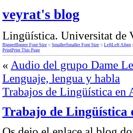
veyrat's blog
Lingüística. Universitat de 
Bigger
Bigger Font Size
::
Smaller
Smaller Font Size
::
Left
Left Align
Print
Print This Page
«
Audio del grupo Dame Len
Lenguaje, lengua y habla
Trabajos de Lingüística en 
Trabajo de Lingüística
Os dejo el enlace al blog d