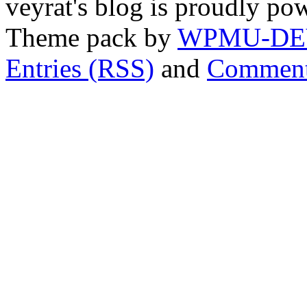
veyrat's blog is proudly p
Theme pack by
WPMU-DE
Entries (RSS)
and
Comment