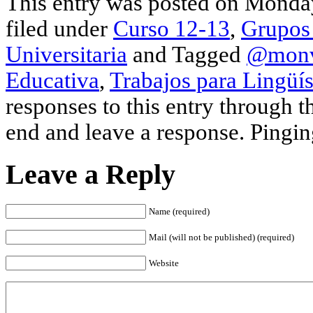
This entry was posted on Monday
filed under
Curso 12-13
,
Grupos 
Universitaria
and Tagged
@mon
Educativa
,
Trabajos para Lingüí
responses to this entry through 
end and leave a response. Pinging
Leave a Reply
Name (required)
Mail (will not be published) (required)
Website