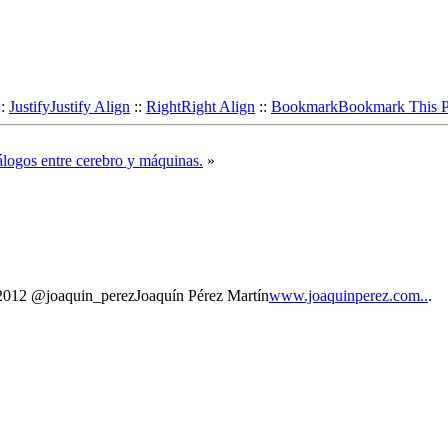
::
Justify
Justify Align
::
Right
Right Align
::
Bookmark
Bookmark This 
álogos entre cerebro y máquinas.
»
 @joaquin_perezJoaquín Pérez Martín
www.joaquinperez.com..
.