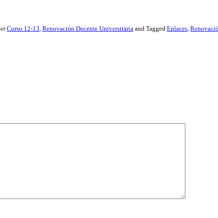
der
Curso 12-13
,
Renovación Docente Universitaria
and Tagged
Enlaces
,
Renovació