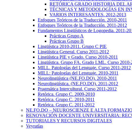
RETÓRICA GRADO HISTORIA DEL ARTE
TÉCNICAS Y METODOLOGÍAS EN INV
VARIOS INTERESANTES. 2012-2013
Enfoques Teóricos de la Traducción. 2010-2011
Enfoques Teóricos de la Traducción. 2011-2012
Fundamentos Lingüísticos de Logopedia. 2011-20
Prácticas Grupo A
Prácticas Grupo B
Lingüística 2010-2011. Grupo C PIE
Lingüística General. Curso 2011-2012
Lingüística PIE y Grado. Curso 2010-2011
Lingüística. Grupo FA. Grado LML. Curso 2010-
MILL. Patologías del Lenguaje. Curso 2011-2012
MILL: Patologías del Lenguaje. 2010-2011
Neurolingüística (NE.FO.DO). 2010-2011
Neurolingüística. (NE.FO.DO). 2011-2012
Pragmática Intercultural. Curso 2011-2012
Retórica. Grupo C. 2009-2010
Retórica. Grupo C. 2010-2011
Retórica. Grupo C. 2011-2012
NE.FO.DO – NEUROSCIENZE E ALTA FORMAZI
RENOVACIÓN DOCENTE UNIVERSITARIA: REC
TUTORIALES Y RECURSOS DIGITALES
Veyratías