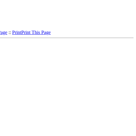
Page
::
Print
Print This Page