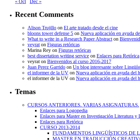
« Oct
Dec »
Recent Comments
Alison Trujillo
on
El arte tratado desde el cine
bloons tower defense 5
on
Nueva aplicación en ayuda de
What to write in a Research Paper Abstract
on
Bienvenid
veyrat
on
Figuras retóricas
Marina Rey
on
Figuras retóricas
best dissertation writing service
on
Enlaces para Retórica
veyrat
on
Bienvenidos al curso 2016-2017
Juan Perez Garrido
on
Un blog interesante sobre Lingüís
el informer de la UV
on
Nueva aplicación en ayuda del 
el informer de la UV
on
Nueva aplicación en ayuda del 
Temas
CURSOS ANTERIORES. VARIAS ASIGNATURAS.
Enlaces para Logopedia
Enlaces para Master en Investigación Literatura y
Enlaces para Retórica
CURSO 2013-2014
FUNDAMENTOS LINGÜÍSTICOS DE LA
MASTER EN TRADUCCIÓN CREATIVA.