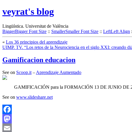
veyrat's blog
Lingüística. Universitat de València
Bigger
Bigger Font Size
::
Smaller
Smaller Font Size
::
Left
Left Align
«
Los 36 principios del aprendizaje
UIMP. TV. “Los retos de la Neurociencia en el siglo XXI: creando di
Gamificacion educacion
See on
Scoop.it
–
Aprendizaje Aumentado
GAMIFICACIÓN para la FORMACIÓN 13 DE JUNIO DE 2012
See on
www.slideshare.net
Facebook
Mastodon