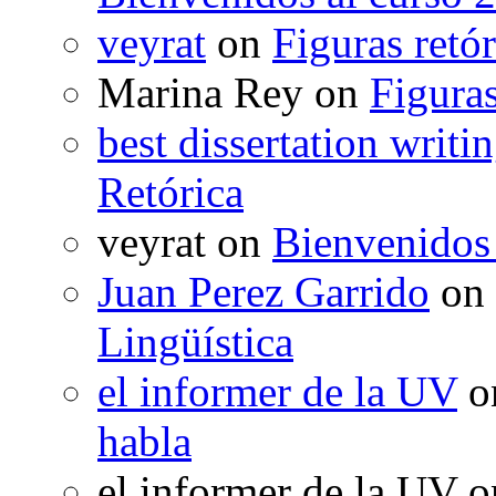
veyrat
on
Figuras retór
Marina Rey
on
Figuras
best dissertation writi
Retórica
veyrat
on
Bienvenidos
Juan Perez Garrido
on
Lingüística
el informer de la UV
o
habla
el informer de la UV
o