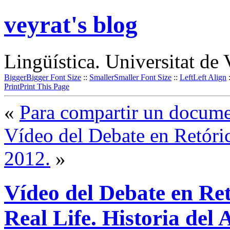
veyrat's blog
Lingüística. Universitat de 
Bigger
Bigger Font Size
::
Smaller
Smaller Font Size
::
Left
Left Align
Print
Print This Page
«
Para compartir un docume
Vídeo del Debate en Retóri
2012.
»
Vídeo del Debate en Re
Real Life. Historia del 