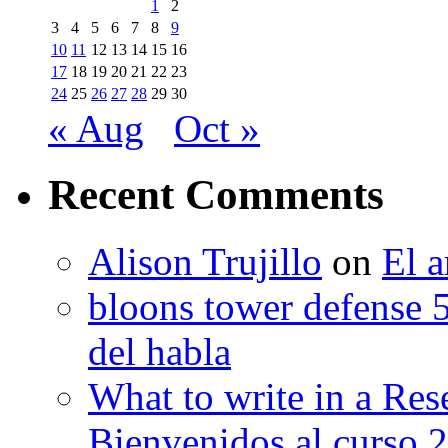
1
2
3
4
5
6
7
8
9
10
11
12
13
14
15
16
17
18
19
20
21
22
23
24
25
26
27
28
29
30
« Aug
Oct »
Recent Comments
Alison Trujillo
on
El a
bloons tower defense 
del habla
What to write in a Res
Bienvenidos al curso 