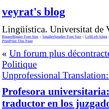
veyrat's blog
Lingüística. Universitat de 
Bigger
Bigger Font Size
::
Smaller
Smaller Font Size
::
Left
Left Align
Print
Print This Page
«
Un forum plus décontracté
Politique
Unprofessional Translation:
Profesora universitaria
traductor en los juzgad