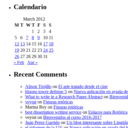
Calendario
March 2012
M
T
W
T
F
S
S
1
2
3
4
5
6
7
8
9
10
11
12
13
14
15
16
17
18
19
20
21
22
23
24
25
26
27
28
29
30
31
« Feb
Apr »
Recent Comments
Alison Trujillo
on
El arte tratado desde el cine
bloons tower defense 5
on
Nueva aplicación en ayuda de
What to write in a Research Paper Abstract
on
Bienvenid
veyrat
on
Figuras retóricas
Marina Rey
on
Figuras retóricas
best dissertation writing service
on
Enlaces para Retórica
veyrat
on
Bienvenidos al curso 2016-2017
Juan Perez Garrido
on
Un blog interesante sobre Lingüís
el informer de la UV
on
Nueva aplicación en ayuda del 