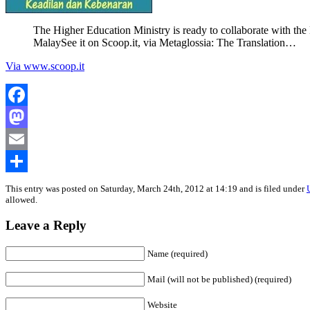
The Higher Education Ministry is ready to collaborate with the 
MalaySee it on Scoop.it, via Metaglossia: The Translation…
Via www.scoop.it
Facebook
Mastodon
Email
Share
This entry was posted on Saturday, March 24th, 2012 at 14:19 and is filed under
allowed.
Leave a Reply
Name (required)
Mail (will not be published) (required)
Website