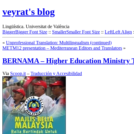
veyrat's blog
Lingüística. Universitat de València
Bigger
Bigger Font Size
::
Smaller
Smaller Font Size
::
Left
Left Align
«
Unprofessional Translation: Multilingualism (continued)
METM12 presentation – Mediterranean Editors and Translators
»
BERNAMA – Higher Education Ministry T
Via
Scoop.it
–
Traducción y Accesibilidad