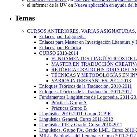
el informer de la UV
on
Nueva aplicación en ayuda del 
Temas
CURSOS ANTERIORES. VARIAS ASIGNATURAS.
Enlaces para Logopedia
Enlaces para Master en Investigación Literatura y
Enlaces para Retórica
CURSO 2013-2014
FUNDAMENTOS LINGÜÍSTICOS DE LA
MASTER EN TRADUCCIÓN CREATIVA.
RETÓRICA GRADO HISTORIA DEL ARTE
TÉCNICAS Y METODOLOGÍAS EN INV
VARIOS INTERESANTES. 2012-2013
Enfoques Teóricos de la Traducción. 2010-2011
Enfoques Teóricos de la Traducción. 2011-2012
Fundamentos Lingüísticos de Logopedia. 2011-20
Prácticas Grupo A
Prácticas Grupo B
Lingüística 2010-2011. Grupo C PIE
Lingüística General. Curso 2011-2012
Lingüística PIE y Grado. Curso 2010-2011
Lingüística. Grupo FA. Grado LML. Curso 2010-
MILL. Patologías del Lenguaje. Curso 2011-2012