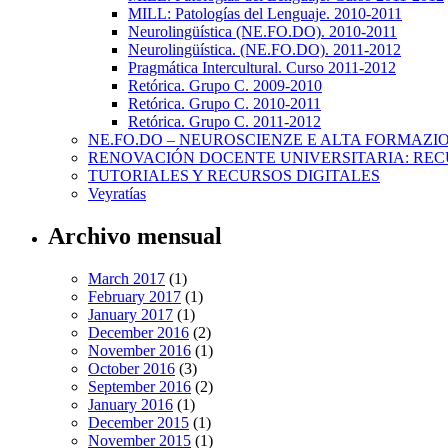
MILL: Patologías del Lenguaje. 2010-2011
Neurolingüística (NE.FO.DO). 2010-2011
Neurolingüística. (NE.FO.DO). 2011-2012
Pragmática Intercultural. Curso 2011-2012
Retórica. Grupo C. 2009-2010
Retórica. Grupo C. 2010-2011
Retórica. Grupo C. 2011-2012
NE.FO.DO – NEUROSCIENZE E ALTA FORMAZI
RENOVACIÓN DOCENTE UNIVERSITARIA: REC
TUTORIALES Y RECURSOS DIGITALES
Veyratías
Archivo mensual
March 2017
(1)
February 2017
(1)
January 2017
(1)
December 2016
(2)
November 2016
(1)
October 2016
(3)
September 2016
(2)
January 2016
(1)
December 2015
(1)
November 2015
(1)