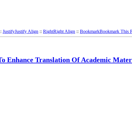
::
Justify
Justify Align
::
Right
Right Align
::
Bookmark
Bookmark This 
o Enhance Translation Of Academic Mate