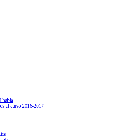
l habla
os al curso 2016-2017
tica
habla