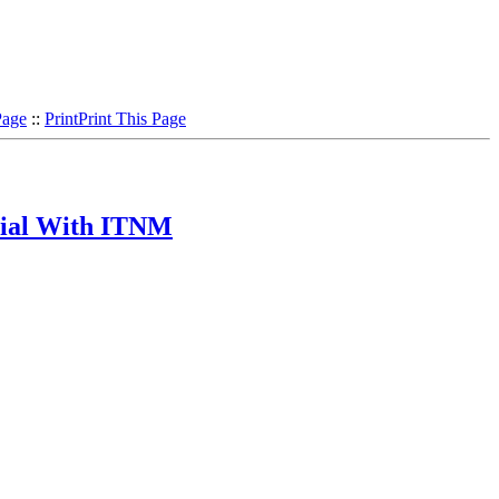
Page
::
Print
Print This Page
rial With ITNM