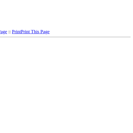
Page
::
Print
Print This Page