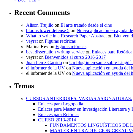
Recent Comments
Alison Trujillo
on
El arte tratado desde el cine
bloons tower defense 5
on
Nueva aplicación en ayuda de
What to write in a Research Paper Abstract
on
Bienvenid
veyrat
on
Figuras retóricas
Marina Rey
on
Figuras retóricas
best dissertation writing service
on
Enlaces para Retórica
veyrat
on
Bienvenidos al curso 2016-2017
Juan Perez Garrido
on
Un blog interesante sobre Lingüís
el informer de la UV
on
Nueva aplicación en ayuda del 
el informer de la UV
on
Nueva aplicación en ayuda del 
Temas
CURSOS ANTERIORES. VARIAS ASIGNATURAS.
Enlaces para Logopedia
Enlaces para Master en Investigación Literatura y
Enlaces para Retórica
CURSO 2013-2014
FUNDAMENTOS LINGÜÍSTICOS DE LA
MASTER EN TRADUCCIÓN CREATIVA.