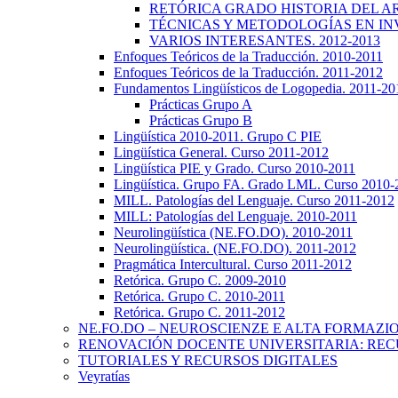
RETÓRICA GRADO HISTORIA DEL ARTE
TÉCNICAS Y METODOLOGÍAS EN INV
VARIOS INTERESANTES. 2012-2013
Enfoques Teóricos de la Traducción. 2010-2011
Enfoques Teóricos de la Traducción. 2011-2012
Fundamentos Lingüísticos de Logopedia. 2011-20
Prácticas Grupo A
Prácticas Grupo B
Lingüística 2010-2011. Grupo C PIE
Lingüística General. Curso 2011-2012
Lingüística PIE y Grado. Curso 2010-2011
Lingüística. Grupo FA. Grado LML. Curso 2010-
MILL. Patologías del Lenguaje. Curso 2011-2012
MILL: Patologías del Lenguaje. 2010-2011
Neurolingüística (NE.FO.DO). 2010-2011
Neurolingüística. (NE.FO.DO). 2011-2012
Pragmática Intercultural. Curso 2011-2012
Retórica. Grupo C. 2009-2010
Retórica. Grupo C. 2010-2011
Retórica. Grupo C. 2011-2012
NE.FO.DO – NEUROSCIENZE E ALTA FORMAZI
RENOVACIÓN DOCENTE UNIVERSITARIA: REC
TUTORIALES Y RECURSOS DIGITALES
Veyratías