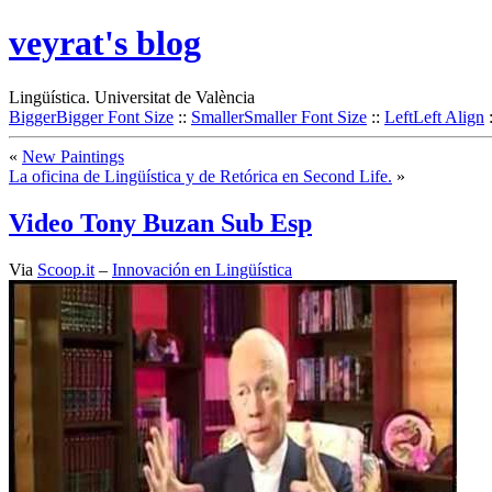
veyrat's blog
Lingüística. Universitat de València
Bigger
Bigger Font Size
::
Smaller
Smaller Font Size
::
Left
Left Align
«
New Paintings
La oficina de Lingüística y de Retórica en Second Life.
»
Video Tony Buzan Sub Esp
Via
Scoop.it
–
Innovación en Lingüística