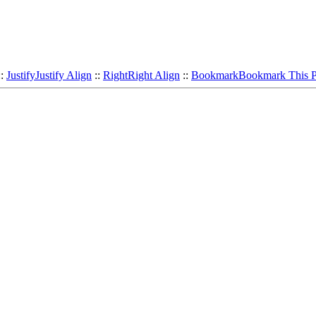
::
Justify
Justify Align
::
Right
Right Align
::
Bookmark
Bookmark This 