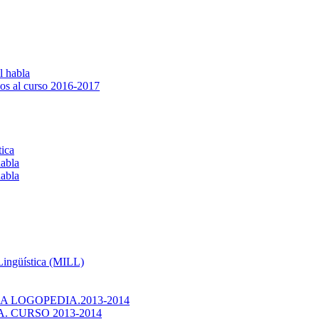
l habla
os al curso 2016-2017
tica
habla
habla
 Lingüística (MILL)
 LOGOPEDIA.2013-2014
 CURSO 2013-2014