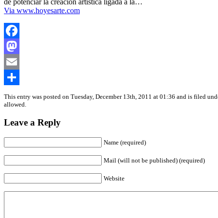
de potenciar la creación artística ligada a la…
Via www.hoyesarte.com
Facebook
Mastodon
Email
Share
This entry was posted on Tuesday, December 13th, 2011 at 01:36 and is filed un
allowed.
Leave a Reply
Name (required)
Mail (will not be published) (required)
Website