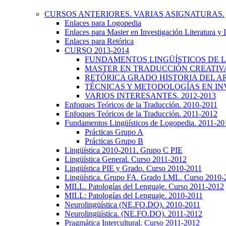
CURSOS ANTERIORES. VARIAS ASIGNATURAS.
Enlaces para Logopedia
Enlaces para Master en Investigación Literatura y
Enlaces para Retórica
CURSO 2013-2014
FUNDAMENTOS LINGÜÍSTICOS DE LA
MASTER EN TRADUCCIÓN CREATIVA.
RETÓRICA GRADO HISTORIA DEL ARTE
TÉCNICAS Y METODOLOGÍAS EN INV
VARIOS INTERESANTES. 2012-2013
Enfoques Teóricos de la Traducción. 2010-2011
Enfoques Teóricos de la Traducción. 2011-2012
Fundamentos Lingüísticos de Logopedia. 2011-20
Prácticas Grupo A
Prácticas Grupo B
Lingüística 2010-2011. Grupo C PIE
Lingüística General. Curso 2011-2012
Lingüística PIE y Grado. Curso 2010-2011
Lingüística. Grupo FA. Grado LML. Curso 2010-
MILL. Patologías del Lenguaje. Curso 2011-2012
MILL: Patologías del Lenguaje. 2010-2011
Neurolingüística (NE.FO.DO). 2010-2011
Neurolingüística. (NE.FO.DO). 2011-2012
Pragmática Intercultural. Curso 2011-2012