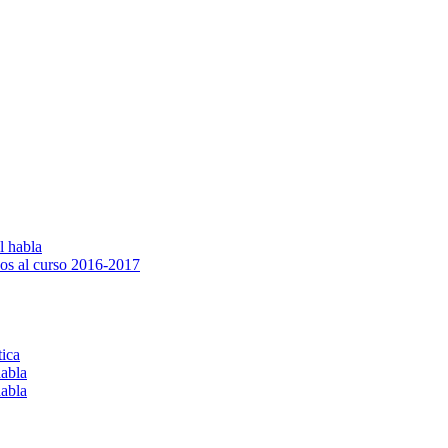
l habla
os al curso 2016-2017
tica
habla
habla