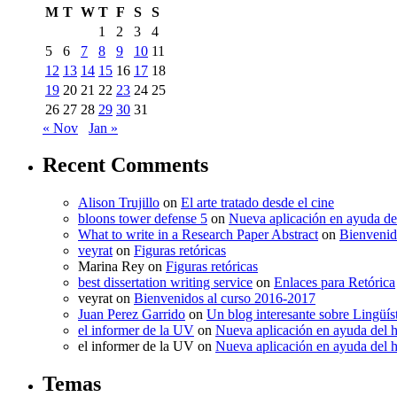
M
T
W
T
F
S
S
1
2
3
4
5
6
7
8
9
10
11
12
13
14
15
16
17
18
19
20
21
22
23
24
25
26
27
28
29
30
31
« Nov
Jan »
Recent Comments
Alison Trujillo
on
El arte tratado desde el cine
bloons tower defense 5
on
Nueva aplicación en ayuda de
What to write in a Research Paper Abstract
on
Bienvenid
veyrat
on
Figuras retóricas
Marina Rey
on
Figuras retóricas
best dissertation writing service
on
Enlaces para Retórica
veyrat
on
Bienvenidos al curso 2016-2017
Juan Perez Garrido
on
Un blog interesante sobre Lingüís
el informer de la UV
on
Nueva aplicación en ayuda del 
el informer de la UV
on
Nueva aplicación en ayuda del 
Temas