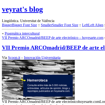
veyrat's blog
Lingüística. Universitat de València
Bigger
Bigger Font Size
::
Smaller
Smaller Font Size
::
Left
Left Align
«
Pragmática intercultural
VII Premio ARCOmadrid/BEEP de arte electrónico – hoyesarte.com
VII Premio ARCOmadrid/BEEP de arte ele
Via
Scoop.it
–
Innovación Universitaria
VII Premio ARCOmadrid/BEEP de arte electrónicohoyesarte.comLos P