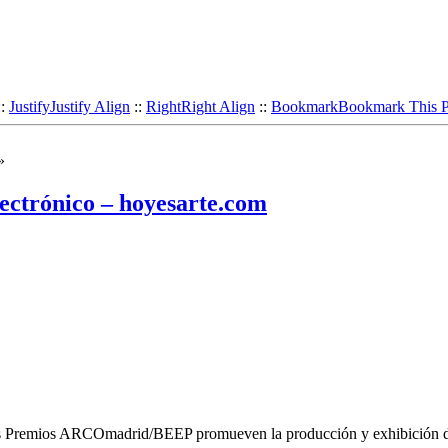
::
Justify
Justify Align
::
Right
Right Align
::
Bookmark
Bookmark This 
»
ctrónico – hoyesarte.com
remios ARCOmadrid/BEEP promueven la producción y exhibición del ar