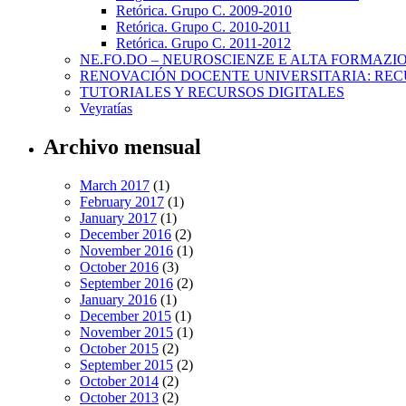
Retórica. Grupo C. 2009-2010
Retórica. Grupo C. 2010-2011
Retórica. Grupo C. 2011-2012
NE.FO.DO – NEUROSCIENZE E ALTA FORMAZI
RENOVACIÓN DOCENTE UNIVERSITARIA: REC
TUTORIALES Y RECURSOS DIGITALES
Veyratías
Archivo mensual
March 2017
(1)
February 2017
(1)
January 2017
(1)
December 2016
(2)
November 2016
(1)
October 2016
(3)
September 2016
(2)
January 2016
(1)
December 2015
(1)
November 2015
(1)
October 2015
(2)
September 2015
(2)
October 2014
(2)
October 2013
(2)