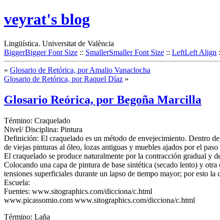
veyrat's blog
Lingüística. Universitat de València
Bigger
Bigger Font Size
::
Smaller
Smaller Font Size
::
Left
Left Align
«
Glosario de Retórica, por Amalio Vanaclocha
Glosario de Retórica, por Raquel Díaz
»
Glosario Reórica, por Begoña Marcilla
Término: Craquelado
Nivel/ Disciplina: Pintura
Definición: El craquelado es un método de envejecimiento. Dentro de l
de viejas pinturas al óleo, lozas antiguas y muebles ajados por el paso
El craquelado se produce naturalmente por la contracción gradual y des
Colocando una capa de pintura de base sintética (secado lento) y otra
tensiones superficiales durante un lapso de tiempo mayor; por esto la 
Escuela:
Fuentes: www.sitographics.com/dicciona/c.html
www.picassomio.com www.sitographics.com/dicciona/c.html
Término: Laña