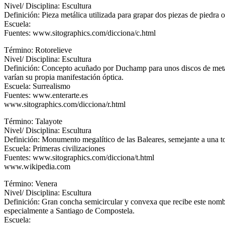
Nivel/ Disciplina: Escultura
Definición: Pieza metálica utilizada para grapar dos piezas de piedra 
Escuela:
Fuentes: www.sitographics.com/dicciona/c.html
Término: Rotorelieve
Nivel/ Disciplina: Escultura
Definición: Concepto acuñado por Duchamp para unos discos de metal o 
varían su propia manifestación óptica.
Escuela: Surrealismo
Fuentes: www.enterarte.es
www.sitographics.com/dicciona/r.html
Término: Talayote
Nivel/ Disciplina: Escultura
Definición: Monumento megalítico de las Baleares, semejante a una to
Escuela: Primeras civilizaciones
Fuentes: www.sitographics.com/dicciona/t.html
www.wikipedia.com
Término: Venera
Nivel/ Disciplina: Escultura
Definición: Gran concha semicircular y convexa que recibe este nomb
especialmente a Santiago de Compostela.
Escuela: