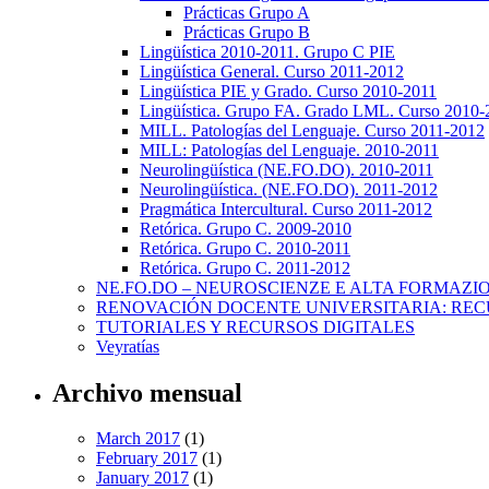
Prácticas Grupo A
Prácticas Grupo B
Lingüística 2010-2011. Grupo C PIE
Lingüística General. Curso 2011-2012
Lingüística PIE y Grado. Curso 2010-2011
Lingüística. Grupo FA. Grado LML. Curso 2010-
MILL. Patologías del Lenguaje. Curso 2011-2012
MILL: Patologías del Lenguaje. 2010-2011
Neurolingüística (NE.FO.DO). 2010-2011
Neurolingüística. (NE.FO.DO). 2011-2012
Pragmática Intercultural. Curso 2011-2012
Retórica. Grupo C. 2009-2010
Retórica. Grupo C. 2010-2011
Retórica. Grupo C. 2011-2012
NE.FO.DO – NEUROSCIENZE E ALTA FORMAZI
RENOVACIÓN DOCENTE UNIVERSITARIA: REC
TUTORIALES Y RECURSOS DIGITALES
Veyratías
Archivo mensual
March 2017
(1)
February 2017
(1)
January 2017
(1)