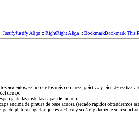
::
Justify
Justify Align
::
Right
Right Align
::
Bookmark
Bookmark This 
os acabados, es uno de los más comunes; práctico y fácil de realizar. S
 del tiempo.
pareja de las distintas capas de pintura.
 capa encima de pintura de base acuosa (secado rápido) obtendremos est
capa de pintura superior que es acrílica y secó rápidamente se resquebra