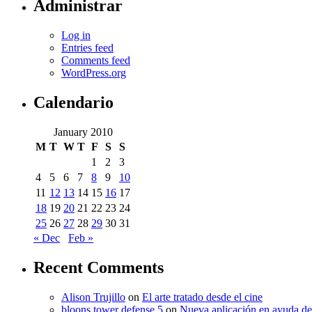
Administrar
Log in
Entries feed
Comments feed
WordPress.org
Calendario
January 2010
M
T
W
T
F
S
S
1
2
3
4
5
6
7
8
9
10
11
12
13
14
15
16
17
18
19
20
21
22
23
24
25
26
27
28
29
30
31
« Dec
Feb »
Recent Comments
Alison Trujillo
on
El arte tratado desde el cine
bloons tower defense 5
on
Nueva aplicación en ayuda de