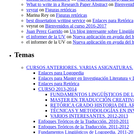
What to write in a Research Paper Abstract
on
Bienvenid
veyrat
on
Figuras retóricas
Marina Rey
on
Figuras retóricas
best dissertation writing service
on
Enlaces para Retórica
veyrat
on
Bienvenidos al curso 2016-2017
Juan Perez Garrido
on
Un blog interesante sobre Lingüís
el informer de la UV
on
Nueva aplicación en ayuda del 
el informer de la UV
on
Nueva aplicación en ayuda del 
Temas
CURSOS ANTERIORES. VARIAS ASIGNATURAS.
Enlaces para Logopedia
Enlaces para Master en Investigación Literatura y
Enlaces para Retórica
CURSO 2013-2014
FUNDAMENTOS LINGÜÍSTICOS DE LA
MASTER EN TRADUCCIÓN CREATIVA.
RETÓRICA GRADO HISTORIA DEL ARTE
TÉCNICAS Y METODOLOGÍAS EN INV
VARIOS INTERESANTES. 2012-2013
Enfoques Teóricos de la Traducción. 2010-2011
Enfoques Teóricos de la Traducción. 2011-2012
Fundamentos Lingüísticos de Logopedia. 2011-20